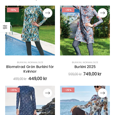
-10%
-25%
BURKINI
,
NORMAL SIZE
BURKINI
,
NORMAL SIZE
Blomstrad Grön Burkini för
Burkini 2025
Kvinnor
749,00
kr
999,00
kr
449,00
kr
499,00
kr
-20%
-25%