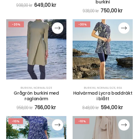
burkini
649,00
kr
998,00
kr
750,00
kr
938,00
kr
-20%
-30%
BURKINI
,
NORMAL SIZE
BURKINI
,
NORMAL SIZE
,
REA
Grågrön burkini med
Halvärmad Lycra baddräkt
raglanärm
i blått
766,00
kr
594,00
kr
958,00
kr
848,00
kr
-10%
-10%