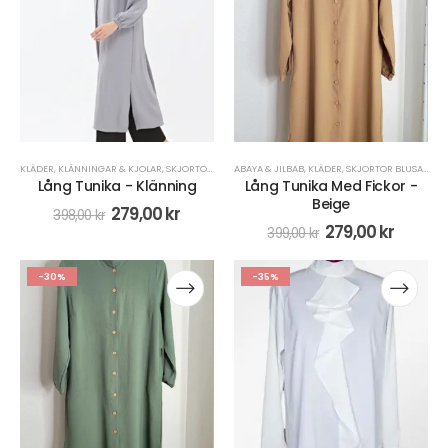
KLÄDER
,
KLÄNNINGAR & KJOLAR
,
SKJORTOR BLUSAR
ABAYA & JILBAB
,
KLÄDER
,
SKJORTOR BLUSAR
Lång Tunika - Klänning
Lång Tunika Med Fickor -
Beige
279,00
kr
398,00
kr
279,00
kr
399,00
kr
-30%
-35%