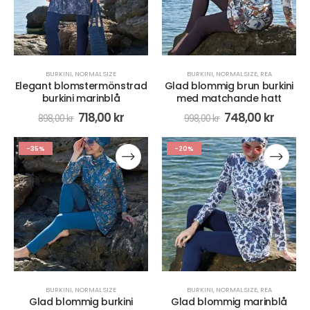
BURKINI
,
NORMAL SIZE
BURKINI
,
NORMAL SIZE
,
REA
Elegant blomstermönstrad
Glad blommig brun burkini
burkini marinblå
med matchande hatt
718,00
kr
748,00
kr
898,00
kr
998,00
kr
-35%
-20%
BURKINI
,
NORMAL SIZE
BURKINI
,
NORMAL SIZE
,
REA
Glad blommig burkini
Glad blommig marinblå