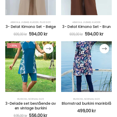
ABAYA & JILBAB
,
KLÄDER
,
PLUS SIZE
ABAYA & JILBAB
,
KLÄDER
3- Delat Kimono Set - Beige
3- Delat Kimono Set - Brun
594,00
kr
594,00
kr
699,00
kr
699,00
kr
-20%
BURKINI
,
NORMAL SIZE
BURKINI
,
NORMAL SIZE
3-Delade set bestående av
Blomstrad burkini marinblå
en vintage burkini
499,00
kr
556,00
kr
695,00
kr