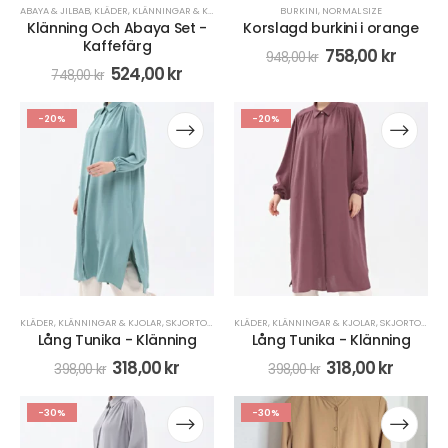
ABAYA & JILBAB
,
KLÄDER
,
KLÄNNINGAR & KJOLAR
BURKINI
,
NORMAL SIZE
Klänning Och Abaya Set -
Korslagd burkini i orange
Kaffefärg
758,00
kr
948,00
kr
524,00
kr
748,00
kr
-20%
-20%
KLÄDER
,
KLÄNNINGAR & KJOLAR
,
SKJORTOR BLUSAR
KLÄDER
,
KLÄNNINGAR & KJOLAR
,
SKJORTOR BLUSAR
Lång Tunika - Klänning
Lång Tunika - Klänning
318,00
kr
318,00
kr
398,00
kr
398,00
kr
-30%
-30%