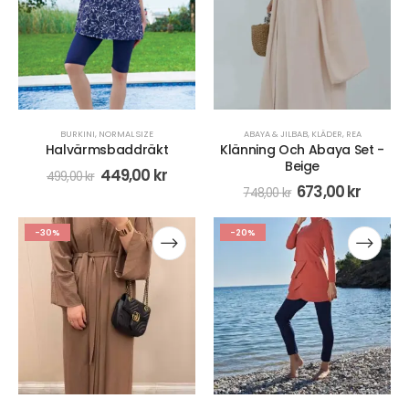
BURKINI
,
NORMAL SIZE
ABAYA & JILBAB
,
KLÄDER
,
REA
Halvärmsbaddräkt
Klänning Och Abaya Set -
Beige
449,00
kr
499,00
kr
673,00
kr
748,00
kr
-30%
-20%