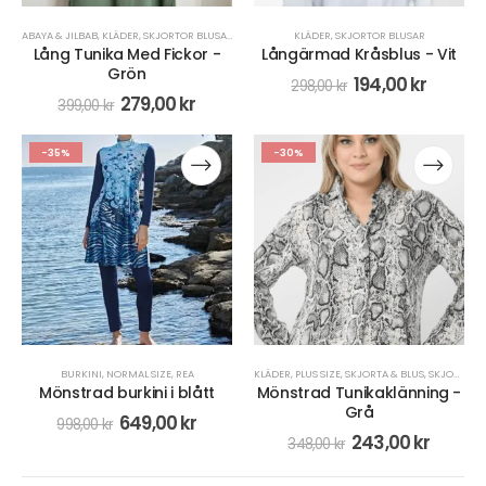
ABAYA & JILBAB
,
KLÄDER
,
SKJORTOR BLUSAR
KLÄDER
,
SKJORTOR BLUSAR
Lång Tunika Med Fickor -
Långärmad Kråsblus - Vit
Grön
194,00
kr
298,00
kr
279,00
kr
399,00
kr
-35%
-30%
BURKINI
,
NORMAL SIZE
,
REA
KLÄDER
,
PLUS SIZE
,
SKJORTA & BLUS
,
SKJORTOR BLUSAR
Mönstrad burkini i blått
Mönstrad Tunikaklänning -
Grå
649,00
kr
998,00
kr
243,00
kr
348,00
kr