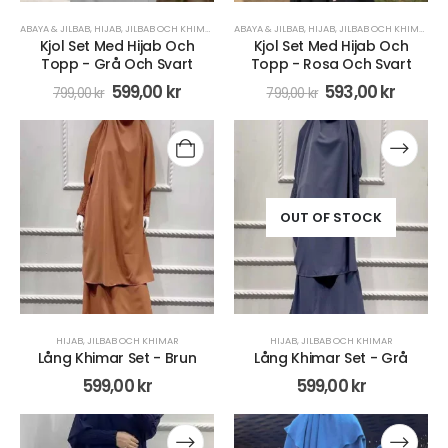
ABAYA & JILBAB
,
HIJAB
,
JILBAB OCH KHIMAR
,
KLÄDER
ABAYA & JILBAB
,
KLÄNNINGAR & KJOLAR
,
HIJAB
,
JILBAB OCH KHIMAR
,
SPORT
,
KL
Kjol Set Med Hijab Och
Kjol Set Med Hijab Och
Topp - Grå Och Svart
Topp - Rosa Och Svart
599,00
kr
593,00
kr
799,00
kr
799,00
kr
OUT OF STOCK
HIJAB
,
JILBAB OCH KHIMAR
HIJAB
,
JILBAB OCH KHIMAR
Lång Khimar Set - Brun
Lång Khimar Set - Grå
599,00
kr
599,00
kr