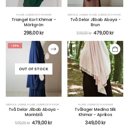
HIJAB
,
JILBAB OCH KHIMAR
ABAYA & JILBAB
,
HIJAB
,
JILBAB OCH KHIMAR
,
KL
Triangel Kort Khimar -
Två Delar Jilbab Abaya -
Mörkgrön
Brun
298,00
kr
479,00
kr
599,00
kr
-20%
OUT OF STOCK
ABAYA & JILBAB
,
HIJAB
,
JILBAB OCH KHIMAR
,
KLÄDER
HIJAB
,
JILBAB OCH KHIMAR
Två Delar Jilbab Abaya -
Tvålager Medina Silk
Marinblå
Khimar - Aprikos
479,00
kr
349,00
kr
599,00
kr