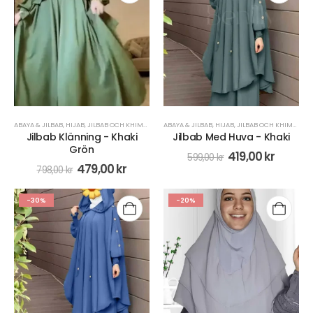
ABAYA & JILBAB
,
HIJAB
,
JILBAB OCH KHIMAR
,
KLÄDER
ABAYA & JILBAB
,
KLÄNNINGAR & KJOLAR
,
HIJAB
,
JILBAB OCH KHIMAR
,
PLUS SIZE
,
KL
Jilbab Klänning - Khaki
Jilbab Med Huva - Khaki
Grön
419,00
kr
599,00
kr
479,00
kr
798,00
kr
-30%
-20%