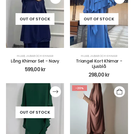
OUT OF STOCK
OUT OF STOCK
HIJAB
,
JILBAB OCH KHIMAR
HIJAB
,
JILBAB OCH KHIMAR
Lång Khimar Set - Navy
Triangel Kort Khimar -
Ljusblå
599,00
kr
298,00
kr
-20%
OUT OF STOCK