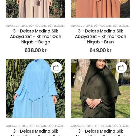
ABAYA & JILBAB
,
BÖN-QURAN
,
BÖNEKLÄDER
,
HIJAB
ABAYA & JILBAB
,
JILBAB OCH KHIMAR
,
BÖN-QURAN
,
KLÄDER
,
BÖNEKLÄDER
,
HI
3 - Delars Medina Silk
3 - Delars Medina Silk
Abaya Set - Khimar Och
Abaya Set - Khimar Och
Niqab - Beige
Niqab - Brun
638,00
kr
649,00
kr
ABAYA & JILBAB
,
BÖN-QURAN
,
BÖNEKLÄDER
,
HIJAB
ABAYA & JILBAB
,
JILBAB OCH KHIMAR
,
BÖN-QURAN
,
KLÄDER
,
BÖNEKLÄDER
,
HI
3 - Delars Medina Silk
3 - Delars Medina Silk