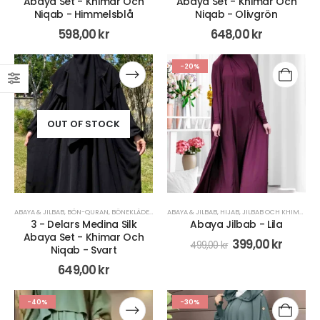
Abaya Set - Khimar Och
Abaya Set - Khimar Och
Niqab - Himmelsblå
Niqab - Olivgrön
598,00
kr
648,00
kr
-20%
OUT OF STOCK
ABAYA & JILBAB
,
BÖN-QURAN
,
BÖNEKLÄDER
,
HIJAB
ABAYA & JILBAB
,
JILBAB OCH KHIMAR
,
HIJAB
,
JILBAB OCH KHIMAR
,
KLÄDER
,
KL
3 - Delars Medina Silk
Abaya Jilbab - Lila
Abaya Set - Khimar Och
399,00
kr
499,00
kr
Niqab - Svart
649,00
kr
-40%
-30%