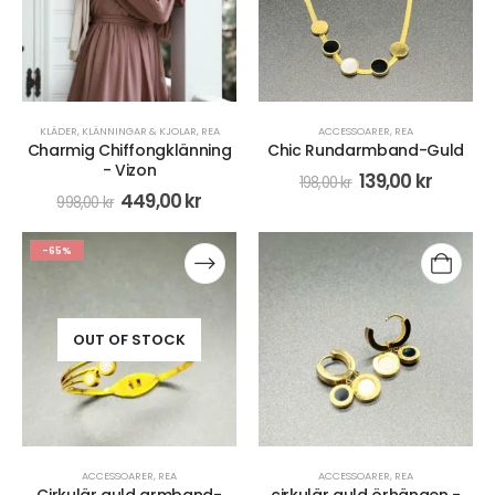
KLÄDER
,
KLÄNNINGAR & KJOLAR
,
REA
ACCESSOARER
,
REA
Charmig Chiffongklänning
Chic Rundarmband-Guld
- Vizon
139,00
kr
198,00
kr
449,00
kr
998,00
kr
-65%
OUT OF STOCK
ACCESSOARER
,
REA
ACCESSOARER
,
REA