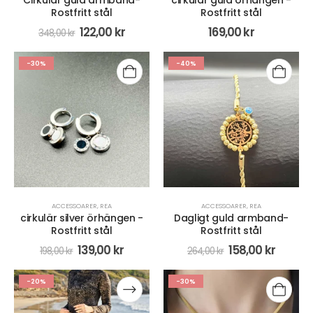
Cirkulär guld armband-
cirkulär guld örhängen -
Rostfritt stål
Rostfritt stål
122,00
kr
169,00
kr
348,00
kr
-30%
-40%
ACCESSOARER
,
REA
ACCESSOARER
,
REA
cirkulär silver örhängen -
Dagligt guld armband-
Rostfritt stål
Rostfritt stål
139,00
kr
158,00
kr
198,00
kr
264,00
kr
-20%
-30%