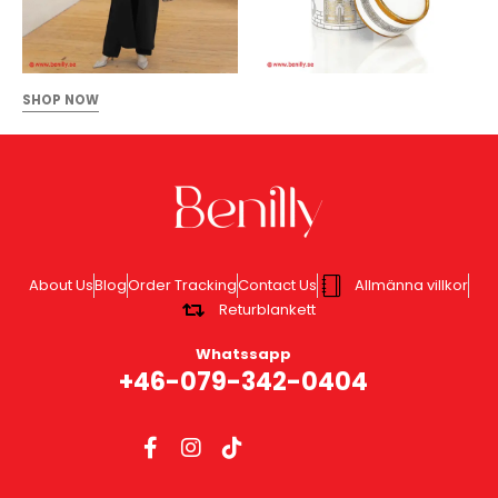
SHOP NOW
About Us
Blog
Order Tracking
Contact Us
Allmänna villkor
Returblankett
Whatssapp
+46-079-342-0404