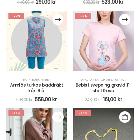
291,00
kr
523,00
kr
448,00
kr
698,00
kr
-20%
-35%
BARN
,
BURKINI
,
REA
GRAVID
,
REA
,
TOPPAR & TUNIKOR
Ärmlös turkos baddräkt
Bebis i svepning gravid T-
från 8 år
shirt Rosa
558,00
kr
161,00
kr
698,00
kr
248,00
kr
-55%
-30%