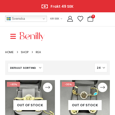
Frakt 49 SEK
0
Svenska
KR SEK
HOME
SHOP
REA
-40%
-30%
OUT OF STOCK
OUT OF STOCK