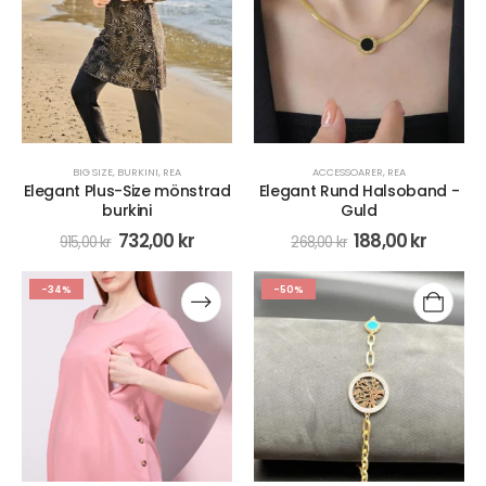
BIG SIZE
,
BURKINI
,
REA
ACCESSOARER
,
REA
Elegant Plus-Size mönstrad
Elegant Rund Halsoband -
burkini
Guld
732,00
kr
188,00
kr
915,00
kr
268,00
kr
-34%
-50%