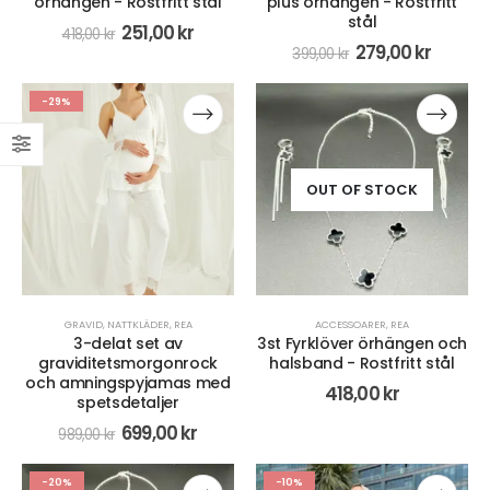
örhängen - Rostfritt stål
plus örhängen - Rostfritt
stål
251,00
kr
418,00
kr
279,00
kr
399,00
kr
-29%
OUT OF STOCK
GRAVID
,
NATTKLÄDER
,
REA
ACCESSOARER
,
REA
3-delat set av
3st Fyrklöver örhängen och
graviditetsmorgonrock
halsband - Rostfritt stål
och amningspyjamas med
418,00
kr
spetsdetaljer
699,00
kr
989,00
kr
-20%
-10%