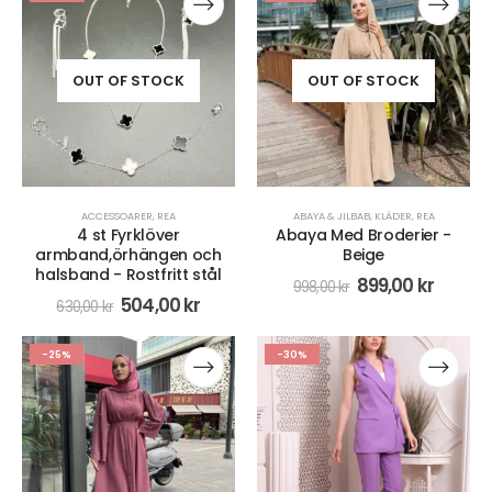
OUT OF STOCK
OUT OF STOCK
ACCESSOARER
,
REA
ABAYA & JILBAB
,
KLÄDER
,
REA
4 st Fyrklöver
Abaya Med Broderier -
armband,örhängen och
Beige
halsband - Rostfritt stål
899,00
kr
998,00
kr
504,00
kr
630,00
kr
-25%
-30%