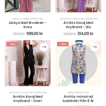
ABAYA & JILBAB
,
KLÄDER
,
REA
JACKOR OCH KAVAJER
,
KLÄDER
,
REA
Abaya Med Broderier -
Ärmlös Kavaj Med
Rosa
Knytband - Lila
599,00
kr
314,00
kr
798,00
kr
448,00
kr
-35%
-25%
JACKOR OCH KAVAJER
,
KLÄDER
,
REA
BARN
,
BURKINI
,
REA
Ärmlös Kavaj Med
Ärmlös mönstrad
Knytband - Svart
baddräkt från 8 år