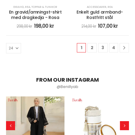
GRAVID
,
REA
,
TOPPAR & TUNIKOR
ACCESSOARER
,
REA
En gravid/amningst-shirt
Enkelt guld armband-
med dragkedja - Rosa
Rostfritt stål
198,00
kr
107,00
kr
298,00
kr
214,00
kr
1
2
3
4
FROM OUR INSTAGRAM
@Benillyab