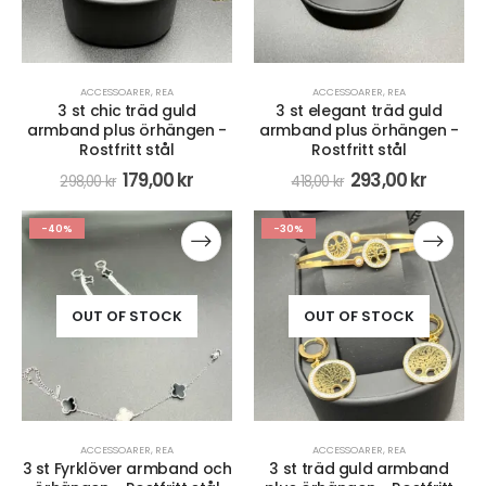
ACCESSOARER
,
REA
ACCESSOARER
,
REA
3 st chic träd guld
3 st elegant träd guld
armband plus örhängen -
armband plus örhängen -
Rostfritt stål
Rostfritt stål
179,00
kr
293,00
kr
298,00
kr
418,00
kr
-40%
-30%
OUT OF STOCK
OUT OF STOCK
ACCESSOARER
,
REA
ACCESSOARER
,
REA
3 st Fyrklöver armband och
3 st träd guld armband