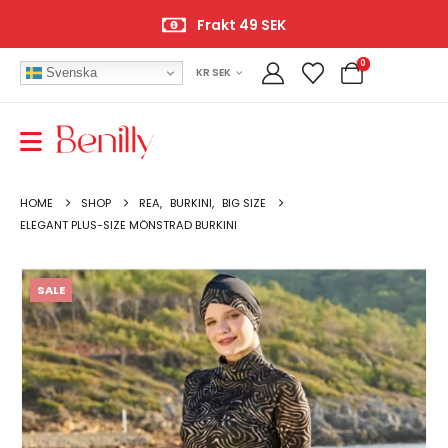
Frakt 49 SEK
0
Svenska
KR SEK
HOME
SHOP
REA
,
BURKINI
,
BIG SIZE
ELEGANT PLUS-SIZE MÖNSTRAD BURKINI
SALE