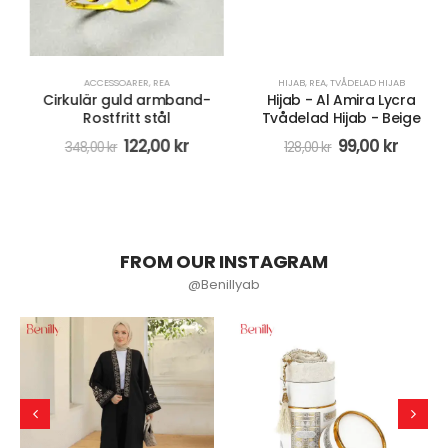
ACCESSOARER
,
REA
HIJAB
,
REA
,
TVÅDELAD HIJAB
Cirkulär guld armband-
Hijab - Al Amira Lycra
Rostfritt stål
Tvådelad Hijab - Beige
122,00
kr
99,00
kr
348,00
kr
128,00
kr
FROM OUR INSTAGRAM
@Benillyab