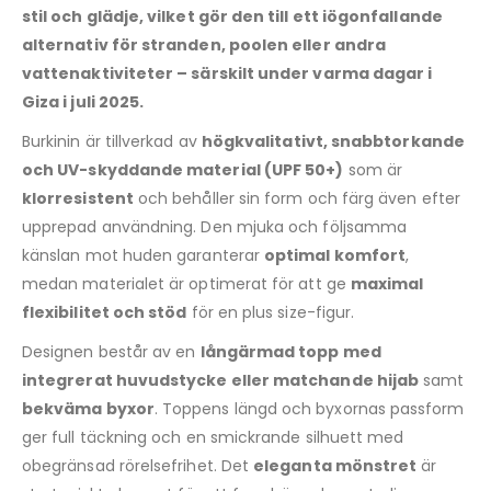
stil och glädje, vilket gör den till ett iögonfallande
alternativ för stranden, poolen eller andra
vattenaktiviteter – särskilt under varma dagar i
Giza i juli 2025.
Burkinin är tillverkad av
högkvalitativt, snabbtorkande
och UV-skyddande material (UPF 50+)
som är
klorresistent
och behåller sin form och färg även efter
upprepad användning. Den mjuka och följsamma
känslan mot huden garanterar
optimal komfort
,
medan materialet är optimerat för att ge
maximal
flexibilitet och stöd
för en plus size-figur.
Designen består av en
långärmad topp med
integrerat huvudstycke eller matchande hijab
samt
bekväma byxor
. Toppens längd och byxornas passform
ger full täckning och en smickrande silhuett med
obegränsad rörelsefrihet. Det
eleganta mönstret
är