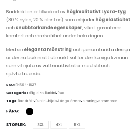
Baddräkten är tillverkad av
högkvalitativt Lycra-tyg
(80 % nylon, 20 % elastan) som erbjuder
hög elasticitet
och
snabbtorkande egenskaper
, vilket garanterar
komfort och rörelsefrihet under hela dagen.
Med sin
eleganta mönstring
och genomtänkta design
är denna burkini ett utmärkt val för den kurviga kvinnan
som vill njuta av vattenaktiviteter med stil och
självförtroende.
SKU:
BN59441837
Categories:
Big size
,
Burkini
,
Rea
Tags:
Baddräkt
,
Burkini
,
hijab
,
Långa ärmar
,
simning
,
sommaren
FÄRG
STORLEK
3XL
4XL
5XL