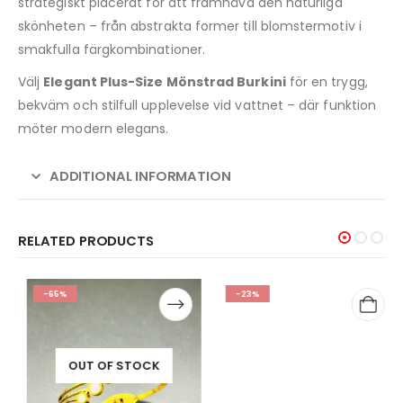
strategiskt placerat för att framhäva den naturliga
skönheten – från abstrakta former till blomstermotiv i
smakfulla färgkombinationer.
Välj
Elegant Plus-Size Mönstrad Burkini
för en trygg,
bekväm och stilfull upplevelse vid vattnet – där funktion
möter modern elegans.
ADDITIONAL INFORMATION
RELATED PRODUCTS
-65%
-23%
OUT OF STOCK