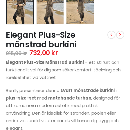
Elegant Plus-Size
mönstrad burkini
732,00
kr
915,00
kr
Elegant Plus-Size Mönstrad Burkini
– ett stilfullt och
funktionellt val för dig som söker komfort, täckning och
rörelsefrihet vid vattnet.
Benilly presenterar denna
svart mönstrade burkini
i
plus-size-set
med
matchande turban
, designad för
att kombinera modern estetik med praktisk
användning. Den är idealisk för stranden, poolen eller
andra vattenaktiviteter där du vill känna dig trygg och
elegant.