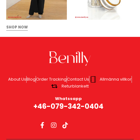
SHOP NOW
About Us
Blog
Order Tracking
Contact Us
Allmänna villkor
Returblankett
Whatssapp
+46-079-342-0404