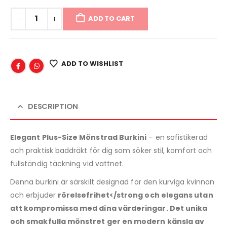
ADD TO CART
ADD TO WISHLIST
DESCRIPTION
Elegant Plus-Size Mönstrad Burkini
– en sofistikerad
och praktisk baddräkt för dig som söker stil, komfort och
fullständig täckning vid vattnet.
Denna burkini är särskilt designad för den kurviga kvinnan
och erbjuder
rörelsefrihet</strong och
elegans
utan
att kompromissa med dina värderingar. Det
unika
och smakfulla mönstret
ger en modern känsla av