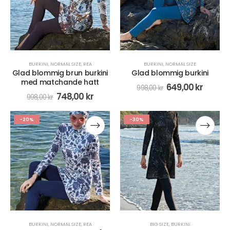
BURKINI
,
NORMAL SIZE
,
REA
BURKINI
,
NORMAL SIZE
Glad blommig brun burkini
Glad blommig burkini
med matchande hatt
649,00
kr
998,00
kr
748,00
kr
998,00
kr
-20%
-30%
BURKINI
,
NORMAL SIZE
,
REA
BIG SIZE
,
BURKINI