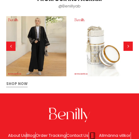
@Benillyab
SHOP NOW
About Us
Blog
Order Tracking
Contact Us
Allmänna villkor