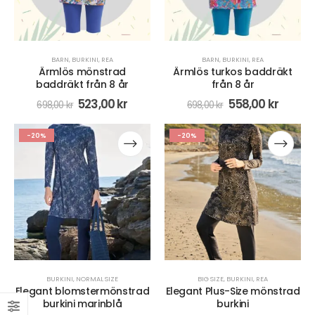
BARN
,
BURKINI
,
REA
BARN
,
BURKINI
,
REA
Ärmlös mönstrad
Ärmlös turkos baddräkt
baddräkt från 8 år
från 8 år
523,00
kr
558,00
kr
698,00
kr
698,00
kr
-20%
-20%
BURKINI
,
NORMAL SIZE
BIG SIZE
,
BURKINI
,
REA
Elegant blomstermönstrad
Elegant Plus-Size mönstrad
burkini marinblå
burkini