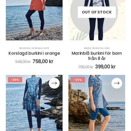
OUT OF STOCK
BURKINI
,
NORMAL SIZE
BARN
,
BURKINI
,
REA
Korslagd burkini i orange
Marinblå burkini för barn
från 8 år
758,00
kr
948,00
kr
399,00
kr
798,00
kr
-35%
-30%