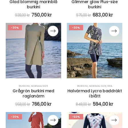
Glad blommig marinblå
Glimmer glow Plus-size
burkini
burkini
750,00
kr
683,00
kr
938,00
kr
975,00
kr
-20%
-30%
BURKINI
,
NORMAL SIZE
BURKINI
,
NORMAL SIZE
,
REA
Grågrön burkini med
Halvärmad Lycra baddräkt
raglanärm
i blått
766,00
kr
594,00
kr
958,00
kr
848,00
kr
-20%
-50%