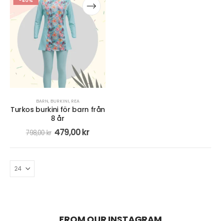
-40%
BARN
,
BURKINI
,
REA
Turkos burkini för barn från
8 år
479,00
kr
798,00
kr
FROM OUR INSTAGRAM