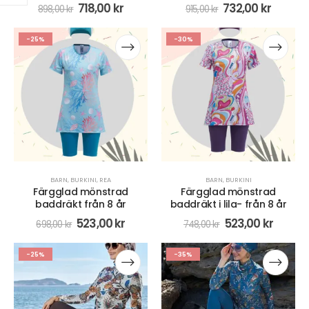
718,00
kr
732,00
kr
898,00
kr
915,00
kr
-25%
-30%
BARN
,
BURKINI
,
REA
BARN
,
BURKINI
Färgglad mönstrad
Färgglad mönstrad
baddräkt från 8 år
baddräkt i lila- från 8 år
523,00
kr
523,00
kr
698,00
kr
748,00
kr
-25%
-35%