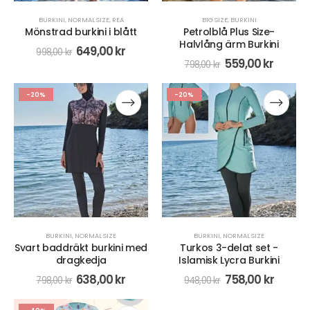
BURKINI
,
NORMAL SIZE
,
REA
BIG SIZE
,
BURKINI
Mönstrad burkini i blått
Petrolblå Plus Size-
Halvlång ärm Burkini
649,00
kr
998,00
kr
559,00
kr
798,00
kr
-20%
-20%
BURKINI
,
NORMAL SIZE
BURKINI
,
NORMAL SIZE
Svart baddräkt burkini med
Turkos 3-delat set -
dragkedja
Islamisk Lycra Burkini
638,00
kr
758,00
kr
798,00
kr
948,00
kr