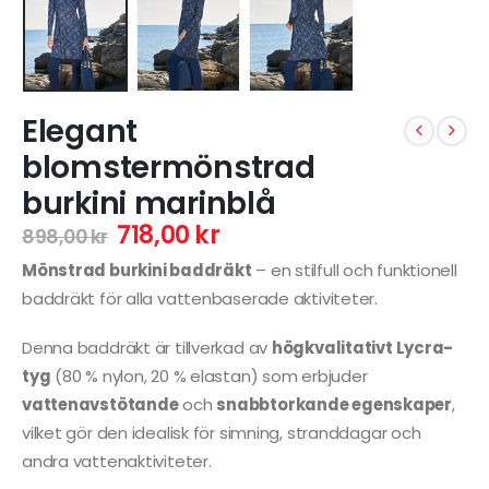
Elegant
blomstermönstrad
burkini marinblå
718,00
kr
898,00
kr
Mönstrad burkini baddräkt
– en stilfull och funktionell
baddräkt för alla vattenbaserade aktiviteter.
Denna baddräkt är tillverkad av
högkvalitativt Lycra-
tyg
(80 % nylon, 20 % elastan) som erbjuder
vattenavstötande
och
snabbtorkande egenskaper
,
vilket gör den idealisk för simning, stranddagar och
andra vattenaktiviteter.