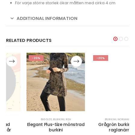
För varje större storlek ökar måtten med cirka 4 cm
ADDITIONAL INFORMATION
RELATED PRODUCTS
-20%
-20%
BIG SIZE
,
BURKINI
,
REA
BURKINI
,
NORMAL SIZE
Elegant Plus-Size mönstrad
Grågrön burkini med
burkini
raglanärm