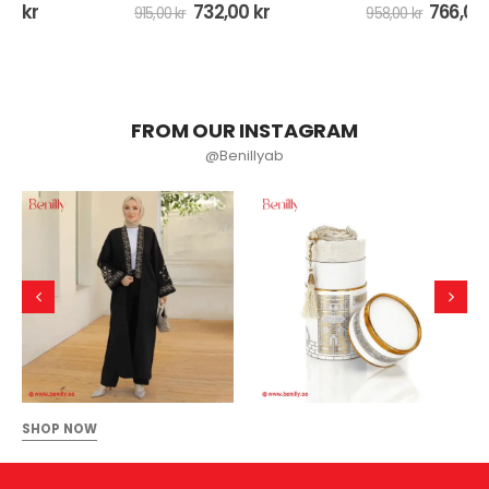
732,00
kr
766,00
kr
915,00
kr
958,00
kr
FROM OUR INSTAGRAM
@Benillyab
SHOP NOW