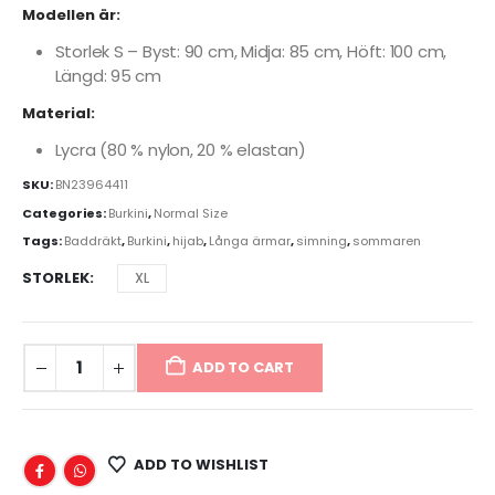
Modellen är:
Storlek S – Byst: 90 cm, Midja: 85 cm, Höft: 100 cm,
Längd: 95 cm
Material:
Lycra (80 % nylon, 20 % elastan)
SKU:
BN23964411
Categories:
Burkini
,
Normal Size
Tags:
Baddräkt
,
Burkini
,
hijab
,
Långa ärmar
,
simning
,
sommaren
STORLEK
XL
ADD TO CART
ADD TO WISHLIST