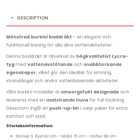
DESCRIPTION
Mönstrad burkini baddräkt
– en elegant och
funktionell lösning för alla dina vattenaktiviteter.
Denna baddräkt är tillverkad av
högkvalitativt Lycra-
tyg
med
vattenavstötande
och
snabbtorkande
egenskaper
, vilket gör den idealisk för simning,
stranddagar och andra vattenbaserade aktiviteter.
Våra burkini-modeller är
omsorgsfullt designade
och
levereras med en
matchande huva
för full täckning.
Dessutom ingår en
push-up-bh
i varje paket för extra
komfort och stöd.
Storleksinformation:
Storlek S: Byst 82 cm – Midja 76 cm – Höfter 88 cm