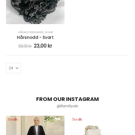
HÅRACCESSOARER
,
HIJAB
Hårsnodd - Svart
23,00
kr
58,00
kr
FROM OUR INSTAGRAM
@Benillyab