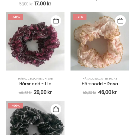
17,00
kr
58,00
kr
-50%
-21%
HÅRACCESSOARER
,
HIJAB
HÅRACCESSOARER
,
HIJAB
Hårsnodd - Lila
Hårsnodd - Rosa
29,00
kr
46,00
kr
58,00
kr
58,00
kr
-60%