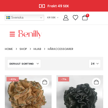
Frakt 49 SEK
0
Svenska
KR SEK
HOME
SHOP
HIJAB
HÅRACCESSOARER
-40%
-71%