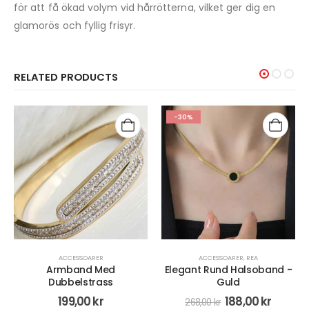
för att få ökad volym vid hårrötterna, vilket ger dig en
glamorös och fyllig frisyr.
RELATED PRODUCTS
-30%
-30%
ACCESSOARER
,
REA
ACCESSOARER
Elegant Rund Halsoband -
Fjäril Armband - Rostfritt
Guld
Stål
188,00
kr
104,00
kr
268,00
kr
149,00
kr