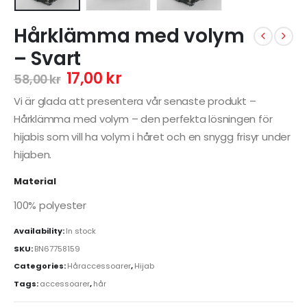
Hårklämma med volym
– Svart
17,00
kr
58,00
kr
Vi är glada att presentera vår senaste produkt –
Hårklämma med volym – den perfekta lösningen för
hijabis som vill ha volym i håret och en snygg frisyr under
hijaben.
Material
100% polyester
Availability:
In stock
SKU:
BN67758159
Categories:
Håraccessoarer
,
Hijab
Tags:
accessoarer
,
hår