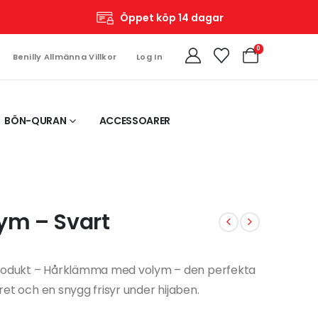
Öppet köp 14 dagar
0
Benilly Allmänna Villkor
Log In
BÖN-QURAN
ACCESSOARER
m – Svart
 produkt – Hårklämma med volym – den perfekta
året och en snygg frisyr under hijaben.