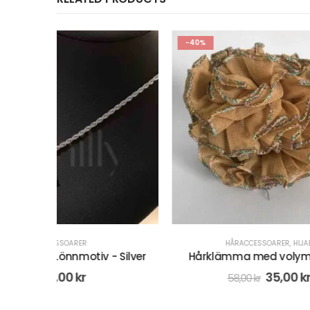
-40%
-50%
HÅRACCESSOARER
,
HIJAB
CRE
Silver
Hårklämma med volym - Beige
Instant 
35,00
kr
58,00
kr