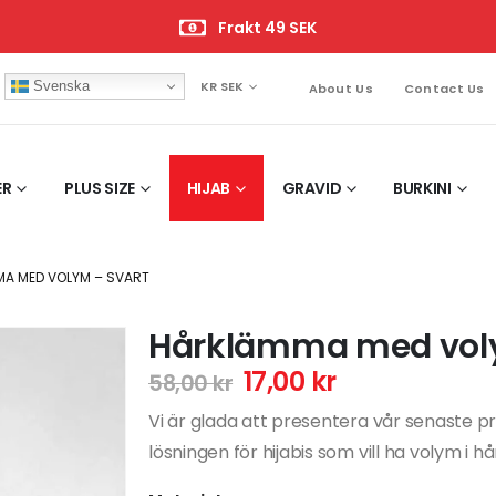
Frakt 49 SEK
Svenska
KR SEK
About Us
Contact Us
ER
PLUS SIZE
HIJAB
GRAVID
BURKINI
A MED VOLYM – SVART
Hårklämma med voly
17,00
kr
58,00
kr
Vi är glada att presentera vår senaste
lösningen för hijabis som vill ha volym i h