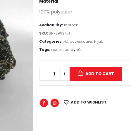
Material
100% polyester
Availability:
In stock
SKU:
BN72992761
Categories:
Håraccessoarer
,
Hijab
Tags:
accessoarer
,
hår
ADD TO CART
ADD TO WISHLIST