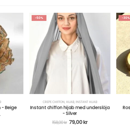
-30%
PE CHIFFON
,
HIJAB
,
INSTANT HIJAB
ACCESSOARER
chiffon hijab med underslöja
Rostfri Stål Blommor Glit
- Silver
Strassarmband - Gu
79,00
kr
104,00
kr
158,00
kr
149,00
kr