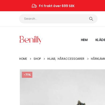
Fri frakt över 699 SEK
HEM
KLÄD
HOME
SHOP
HIJAB
,
HÅRACCESSOARER
HÅRKLÄMM
-71%