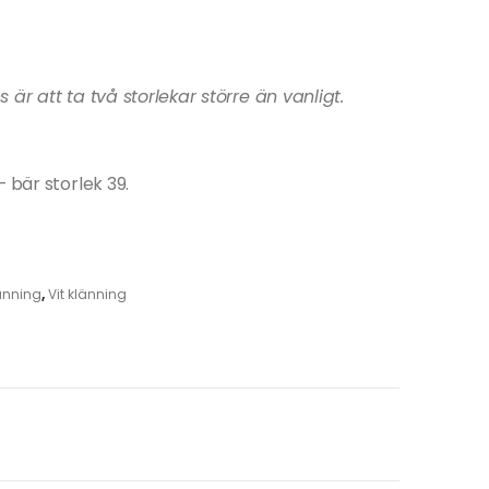
ps är att ta två storlekar större än vanligt.
 bär storlek 39.
änning
,
Vit klänning