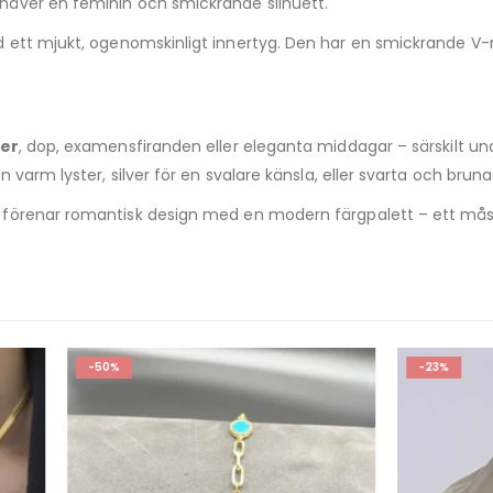
äver en feminin och smickrande silhuett.
ett mjukt, ogenomskinligt innertyg. Den har en smickrande V-r
ter
, dop, examensfiranden eller eleganta middagar – särskilt 
 varm lyster, silver för en svalare känsla, eller svarta och brun
förenar romantisk design med en modern färgpalett – ett måst
-23%