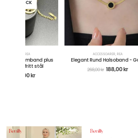
ACCESSOARER
,
REA
d plus
Elegant Rund Halsoband - Guld
Enkelt 
ål
188,00
kr
268,00
kr