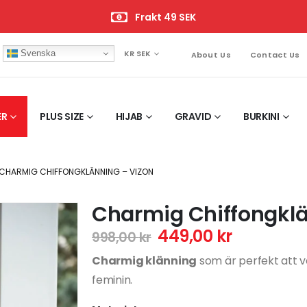
Frakt 49 SEK
Svenska
KR SEK
About Us
Contact Us
ER
PLUS SIZE
HIJAB
GRAVID
BURKINI
CHARMIG CHIFFONGKLÄNNING – VIZON
Charmig Chiffongklä
449,00
kr
998,00
kr
Charmig klänning
som är perfekt att vä
feminin.