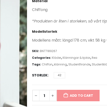
Material
Chiffong
*Produkten är liten i storleken, så vårt ti
Modellstorlek
Modellens mått: längd 178 cm, vikt 58 kg –
SKU:
BN77189267
Categories:
Kläder
,
Klänningar & kjolar
,
Rea
Tags:
Chiffon
,
klänning
,
Studentfirande
,
Studentkl
STORLEK
42
ADD TO CART