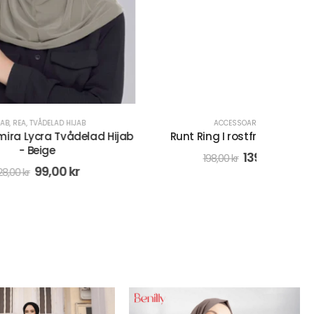
ACCESSOARER
,
REA
lad Hijab
Runt Ring I rostfritt stål- Guld
3 st 
ö
139,00
kr
198,00
kr