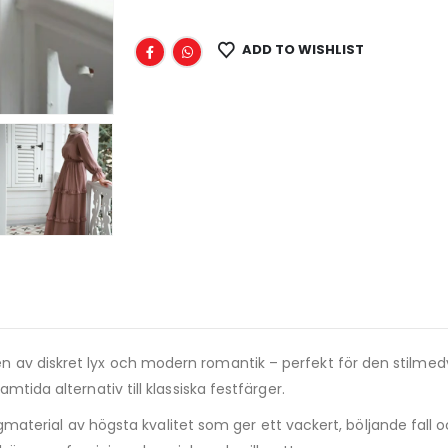
ADD TO WISHLIST
en av diskret lyx och modern romantik – perfekt för den stilmed
mtida alternativ till klassiska festfärger.
ongmaterial av högsta kvalitet som ger ett vackert, böljande fall 