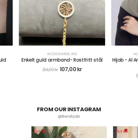
ACCESSOARER
,
REA
HIJAB
,
REA
,
TVÅDELAD HIJAB
guld armband- Rostfritt stål
Hijab - Al Amira Lycra Tvåde
- Beige
107,00
kr
214,00
kr
99,00
kr
128,00
kr
FROM OUR INSTAGRAM
@Benillyab