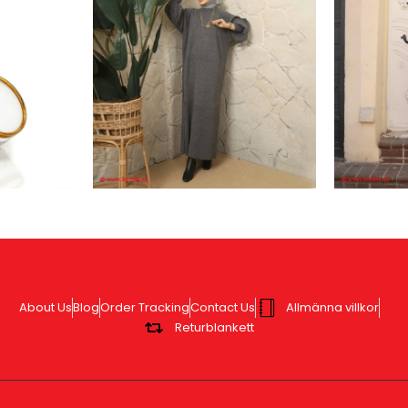
About Us
Blog
Order Tracking
Contact Us
Allmänna villkor
Returblankett