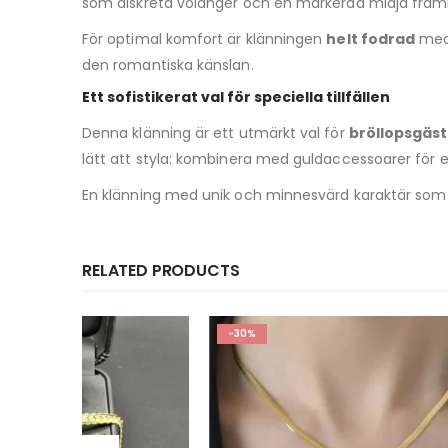
som diskreta volanger och en markerad midja framh
För optimal komfort är klänningen
helt fodrad
med 
den romantiska känslan.
Ett sofistikerat val för speciella tillfällen
Denna klänning är ett utmärkt val för
bröllopsgäs
lätt att styla: kombinera med guldaccessoarer för en
En klänning med unik och minnesvärd karaktär som 
RELATED PRODUCTS
-30%
-50%