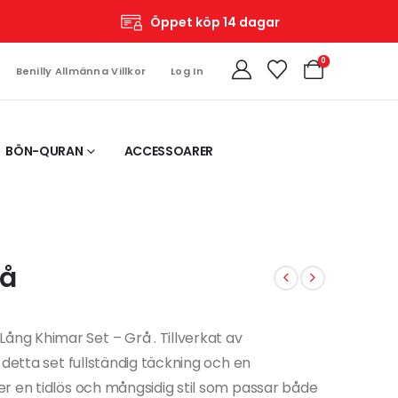
Öppet köp 14 dagar
0
Benilly Allmänna Villkor
Log In
BÖN-QURAN
ACCESSOARER
rå
g Khimar Set – Grå . Tillverkat av
 detta set fullständig täckning och en
r en tidlös och mångsidig stil som passar både