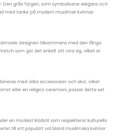
 liv. Den gråa färgen, som symboliserar elegans och
ormad med tanke på modern muslimsk kvinnas
 långärmade designen tillsammans med den långa
etch som gör det enkelt att röra sig, vilket är
ineras med olika accessoarer och skor, vilket
omst eller en religiös ceremoni, passar detta set
uder en modest klädstil som respekterar kulturella
tet till ett populärt val bland muslimska kvinnor