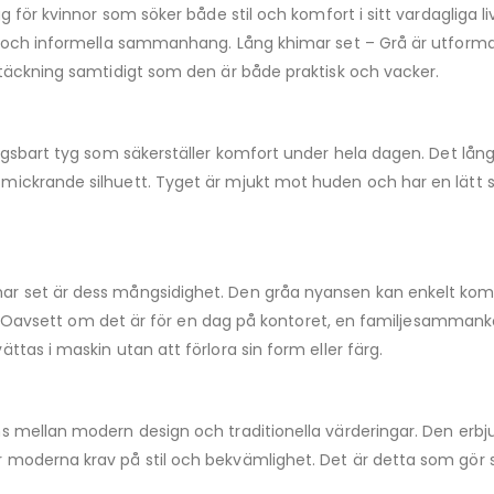
agg för kvinnor som söker både stil och komfort i sitt vardagliga
ella och informella sammanhang. Lång khimar set – Grå är utf
g täckning samtidigt som den är både praktisk och vacker.
dningsbart tyg som säkerställer komfort under hela dagen. Det
mickrande silhuett. Tyget är mjukt mot huden och har en lätt str
ar set är dess mångsidighet. Den gråa nyansen kan enkelt komb
llen. Oavsett om det är för en dag på kontoret, en familjesammank
ttas i maskin utan att förlora sin form eller färg.
ns mellan modern design och traditionella värderingar. Den erbj
 moderna krav på stil och bekvämlighet. Det är detta som gör se