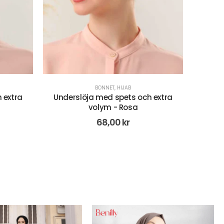
BONNET
,
HIJAB
CR
 extra
Underslöja med spets och extra
Instant
volym- Lila/Marinblå
68,00
kr