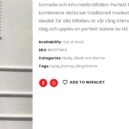
formella och informella tillfällen. Perfe
kombinerar detta set traditionell modes
idealisk för alla tillfällen, är vår Lång Khi
idag och upplev en perfekt balans av stil 
Availability:
Out of stock
SKU:
BN79719411
Categories:
Hijab
,
Jilbab och khimar
Tags:
hijab
,
khimar
,
Lång Khimar
ADD TO WISHLIST