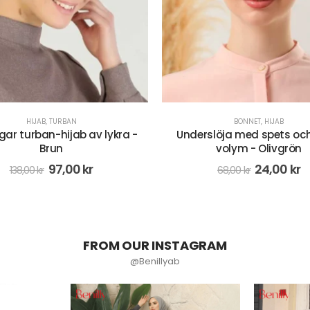
BONNET
,
HIJAB
BONNET
,
HIJAB
slöja med spets och extra
Underslöja med spets och
volym - Olivgrön
volym - Rosa
24,00
kr
68,00
kr
68,00
kr
FROM OUR INSTAGRAM
@Benillyab