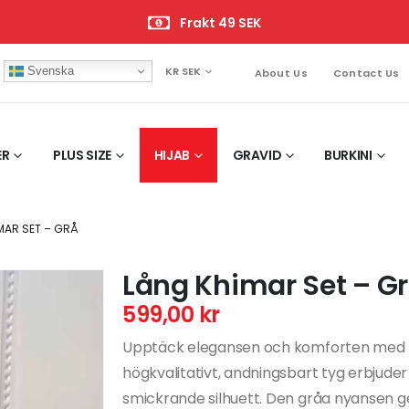
Frakt 49 SEK
Svenska
KR SEK
About Us
Contact Us
ER
PLUS SIZE
HIJAB
GRAVID
BURKINI
MAR SET – GRÅ
Lång Khimar Set – G
599,00
kr
Upptäck elegansen och komforten med Lån
högkvalitativt, andningsbart tyg erbjuder
smickrande silhuett. Den gråa nyansen ge