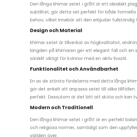
Den långa khimar setet i grått är ett idealiskt pl
subtilitet, gör detta set perfekt för både form
behov, vilket innebär att den erbjuder fullständi
Design och Material
Khimar setet är tillverkat av högkvalitativt, an
längden på khimaren ger ett elegant fall och en s
särskilt viktigt för kvinnor med en aktiv livsstil.
Funktionalitet och Användbarhet
En av de största fördelarna med detta långa khim
gör det enkelt att anpassa setet till olika tillfä
perfekt. Dessutom är det lätt att sköta och kan tvä
Modern och Traditionell
Den långa khimar setet i grått är en perfekt bala
och religiösa normer, samtidigt som den uppfyller
världen över.