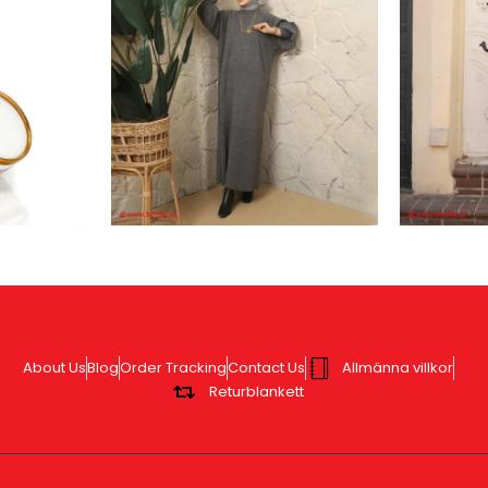
About Us
Blog
Order Tracking
Contact Us
Allmänna villkor
Returblankett