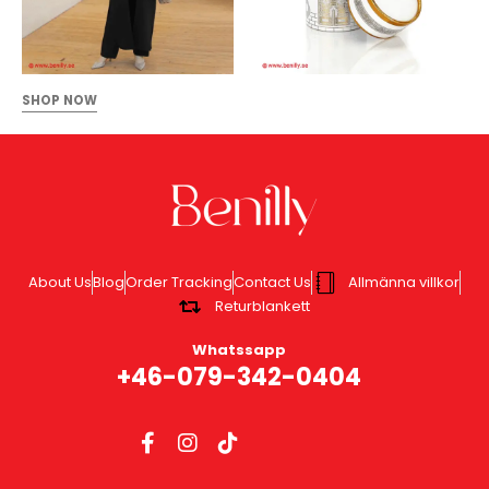
SHOP NOW
About Us
Blog
Order Tracking
Contact Us
Allmänna villkor
Returblankett
Whatssapp
+46-079-342-0404