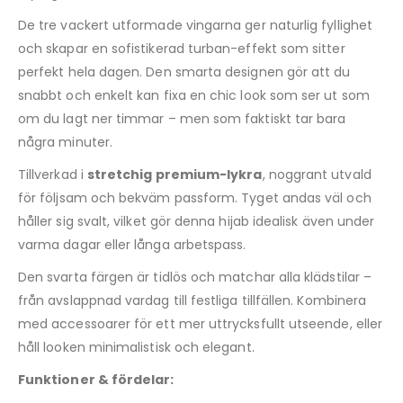
De tre vackert utformade vingarna ger naturlig fyllighet
och skapar en sofistikerad turban-effekt som sitter
perfekt hela dagen. Den smarta designen gör att du
snabbt och enkelt kan fixa en chic look som ser ut som
om du lagt ner timmar – men som faktiskt tar bara
några minuter.
Tillverkad i
stretchig premium-lykra
, noggrant utvald
för följsam och bekväm passform. Tyget andas väl och
håller sig svalt, vilket gör denna hijab idealisk även under
varma dagar eller långa arbetspass.
Den svarta färgen är tidlös och matchar alla klädstilar –
från avslappnad vardag till festliga tillfällen. Kombinera
med accessoarer för ett mer uttrycksfullt utseende, eller
håll looken minimalistisk och elegant.
Funktioner & fördelar: