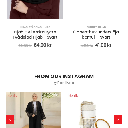
HIJAB
,
TVÅDELAD HIJAB
BONNET
,
HIJAB
Hijab - Al Amira Lycra
Öppen-huv underslöja
Tvådelad Hijab - Svart
bomull - Svart
64,00
kr
41,00
kr
128,00
kr
58,00
kr
FROM OUR INSTAGRAM
@Benillyab