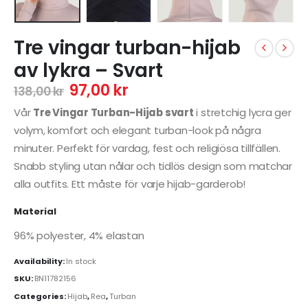
Tre vingar turban-hijab
av lykra – Svart
97,00
kr
138,00
kr
Vår
Tre Vingar Turban-Hijab svart
i stretchig lycra ger
volym, komfort och elegant turban-look på några
minuter. Perfekt för vardag, fest och religiösa tillfällen.
Snabb styling utan nålar och tidlös design som matchar
alla outfits. Ett måste för varje hijab-garderob!
Material
96% polyester, 4% elastan
Availability:
In stock
SKU:
BN11782156
Categories:
Hijab
,
Rea
,
Turban