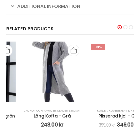
ADDITIONAL INFORMATION
RELATED PRODUCTS
-13%
JACKOR OCH KAVAJER
,
KLÄDER
,
STICKAT
KLÄDER
,
KLÄNNINGAR & KJOLAR
Lång Kofta - Grå
Plisserad kjol - Grå
248,00
kr
349,00
kr
399,00
kr