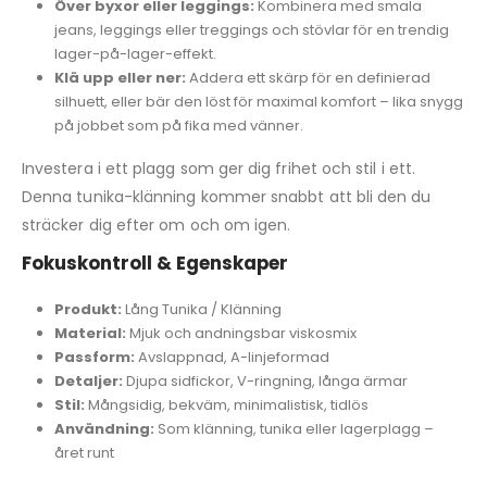
Över byxor eller leggings:
Kombinera med smala
jeans, leggings eller treggings och stövlar för en trendig
lager-på-lager-effekt.
Klä upp eller ner:
Addera ett skärp för en definierad
silhuett, eller bär den löst för maximal komfort – lika snygg
på jobbet som på fika med vänner.
Investera i ett plagg som ger dig frihet och stil i ett.
Denna tunika-klänning kommer snabbt att bli den du
sträcker dig efter om och om igen.
Fokuskontroll & Egenskaper
Produkt:
Lång Tunika / Klänning
Material:
Mjuk och andningsbar viskosmix
Passform:
Avslappnad, A-linjeformad
Detaljer:
Djupa sidfickor, V-ringning, långa ärmar
Stil:
Mångsidig, bekväm, minimalistisk, tidlös
Användning:
Som klänning, tunika eller lagerplagg –
året runt