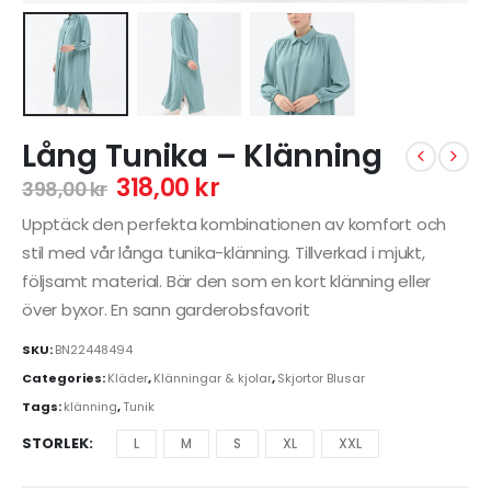
Lång Tunika – Klänning
318,00
kr
398,00
kr
Upptäck den perfekta kombinationen av komfort och
stil med vår långa tunika-klänning. Tillverkad i mjukt,
följsamt material. Bär den som en kort klänning eller
över byxor. En sann garderobsfavorit
SKU:
BN22448494
Categories:
Kläder
,
Klänningar & kjolar
,
Skjortor Blusar
Tags:
klänning
,
Tunik
STORLEK
L
M
S
XL
XXL