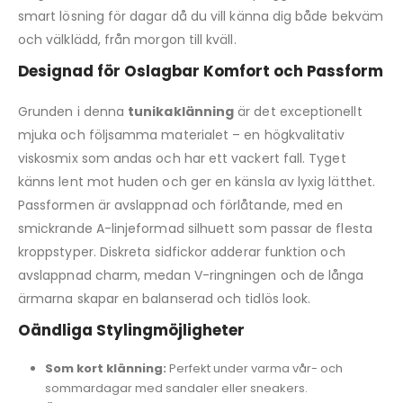
smart lösning för dagar då du vill känna dig både bekväm
och välklädd, från morgon till kväll.
Designad för Oslagbar Komfort och Passform
Grunden i denna
tunikaklänning
är det exceptionellt
mjuka och följsamma materialet – en högkvalitativ
viskosmix som andas och har ett vackert fall. Tyget
känns lent mot huden och ger en känsla av lyxig lätthet.
Passformen är avslappnad och förlåtande, med en
smickrande A-linjeformad silhuett som passar de flesta
kroppstyper. Diskreta sidfickor adderar funktion och
avslappnad charm, medan V-ringningen och de långa
ärmarna skapar en balanserad och tidlös look.
Oändliga Stylingmöjligheter
Som kort klänning:
Perfekt under varma vår- och
sommardagar med sandaler eller sneakers.