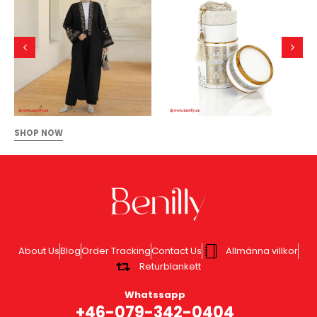
SHOP NOW
About Us
Blog
Order Tracking
Contact Us
Allmänna villkor
Returblankett
Whatssapp
+46-079-342-0404