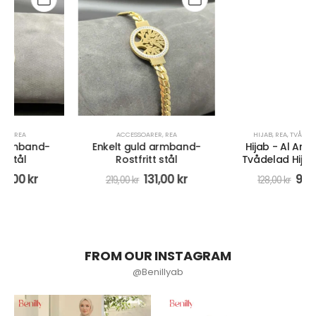
ACCESSOARER
,
REA
HIJAB
,
REA
,
TVÅDELAD HIJAB
Enkelt guld armband-
Hijab - Al Amira Lycra
Rostfritt stål
Tvådelad Hijab - Beige
131,00
kr
99,00
kr
219,00
kr
128,00
kr
FROM OUR INSTAGRAM
@Benillyab