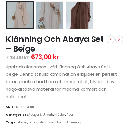
Klänning Och Abaya Set
– Beige
673,00
kr
748,00
kr
Upptäck elegansen i vårt Klänning Och Abaya Set i
beige. Denna stilfulla kombination erbjuder en perfekt
balans mellan tradition och modernitet, tillverkad av
högkvalitativa material för maximal komfort och
hållbarhet.
SKU:
BN62884818
Categories:
Abaya & Jilbab
,
Kläder
,
Rea
Tags:
abaya
,
hijab
,
islamiska kläder
,
klänning