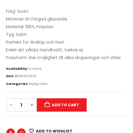
Färg: Svart.
Mönster: En färgad gläsande
Material: 100% Polyster.
Tyg: Satin
Perfekt för: Brollöp och fest.
Enkel att vårda: Handtvätt, torkas ej.
Passform: Ger möjlighet till olika draperingar och stilar.
Availability:
In stock
SKU:
BN45963932
Categories:
Hijab
,
Satin
ADD TO CART
ADD TO WISHLIST