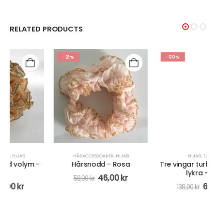
RELATED PRODUCTS
-21%
-50%
HÅRACCESSOARER
,
HIJAB
HIJAB
,
TURBAN
Hårsnodd - Rosa
Tre vingar turban-hijab av
lykra - Grå
46,00
kr
58,00
kr
69,00
kr
138,00
kr