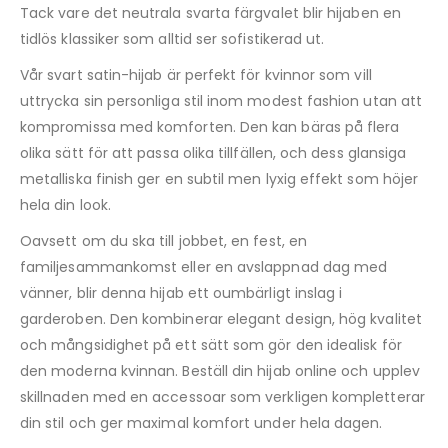
Tack vare det neutrala svarta färgvalet blir hijaben en
tidlös klassiker som alltid ser sofistikerad ut.
Vår svart satin-hijab är perfekt för kvinnor som vill
uttrycka sin personliga stil inom modest fashion utan att
kompromissa med komforten. Den kan bäras på flera
olika sätt för att passa olika tillfällen, och dess glansiga
metalliska finish ger en subtil men lyxig effekt som höjer
hela din look.
Oavsett om du ska till jobbet, en fest, en
familjesammankomst eller en avslappnad dag med
vänner, blir denna hijab ett oumbärligt inslag i
garderoben. Den kombinerar elegant design, hög kvalitet
och mångsidighet på ett sätt som gör den idealisk för
den moderna kvinnan. Beställ din hijab online och upplev
skillnaden med en accessoar som verkligen kompletterar
din stil och ger maximal komfort under hela dagen.