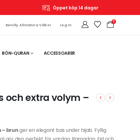
Öppet köp 14 dagar
0
Benilly Allmänna Villkor
Log In
BÖN-QURAN
ACCESSOARER
s och extra volym –
 – brun
ger en elegant bas under hijab. Fyllig
al gör den perfekt för vardag, Ramadan, Eid och