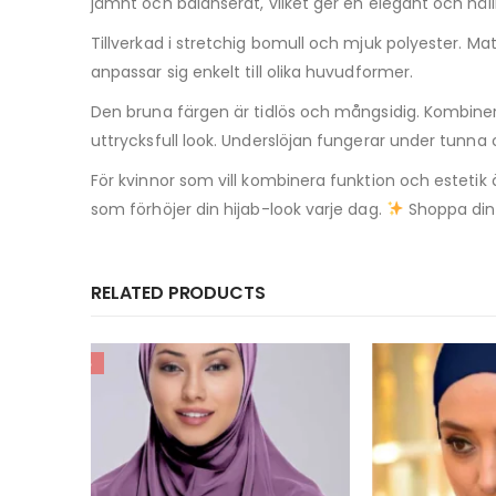
jämnt och balanserat, vilket ger en elegant och hål
Tillverkad i stretchig bomull och mjuk polyester. M
anpassar sig enkelt till olika huvudformer.
Den bruna färgen är tidlös och mångsidig. Kombinera
uttrycksfull look. Underslöjan fungerar under tunna 
För kvinnor som vill kombinera funktion och estetik 
som förhöjer din hijab-look varje dag.
Shoppa din 
RELATED PRODUCTS
-65%