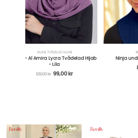
BONNET
,
HIJAB
ad Hijab
Ninja underslöja - Marinblå
Under
88,00
kr