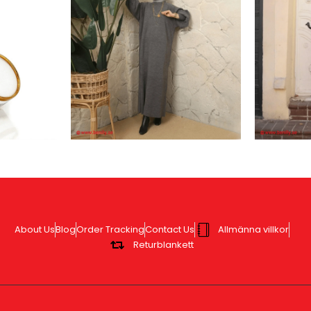
About Us
Blog
Order Tracking
Contact Us
Allmänna villkor
Returblankett