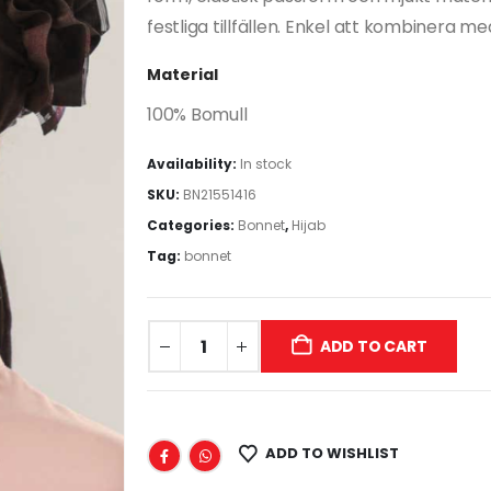
festliga tillfällen. Enkel att kombinera me
Material
100% Bomull
Availability:
In stock
SKU:
BN21551416
Categories:
Bonnet
,
Hijab
Tag:
bonnet
ADD TO CART
ADD TO WISHLIST