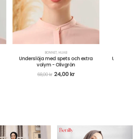
BONNET
,
HIJAB
 extra
Underslöja med spets och extra
Hijab -
volym- Lila/Marinblå
68,00
kr