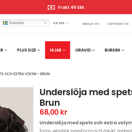
Frakt 49 SEK
Svenska
KR SEK
About Us
Contact Us
ER
PLUS SIZE
HIJAB
GRAVID
BURKINI
TS OCH EXTRA VOLYM – BRUN
Underslöja med spet
Brun
68,00
kr
Underslöja med spets och extra volym
form, elastisk passform och mjukt materi