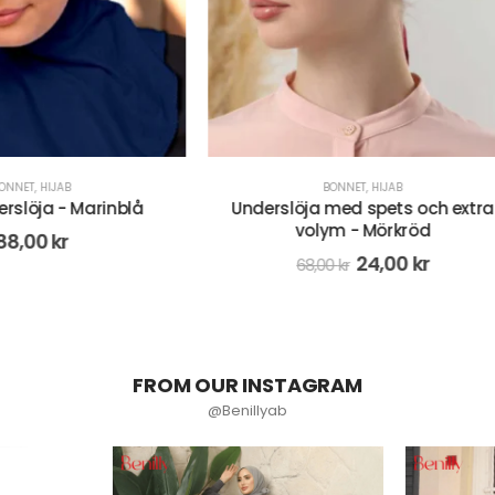
BONNET
,
HIJAB
BONNET
,
HIJAB
slöja med spets och extra
Underslöja med spets och
volym - Mörkröd
volym - Olivgrön
24,00
kr
24,00
kr
68,00
kr
68,00
kr
FROM OUR INSTAGRAM
@Benillyab