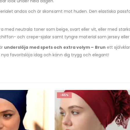
lbar look under hela dagen.
aterialet andas och är skonsamt mot huden. Den elastiska passfo
 med neutrala toner som beige, svart eller vit, eller med stark
chiffon- och crepe-sjalar samt tyngre material som jersey eller 
är
underslöja med spets och extra volym – Brun
ett självkla
nya favoritslöja idag och känn dig trygg och elegant!
-65%