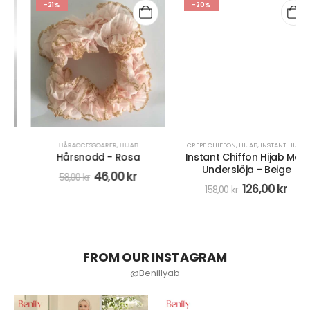
-21%
-20%
HÅRACCESSOARER
,
HIJAB
CREPE CHIFFON
,
HIJAB
,
INSTANT HIJAB
Hårsnodd - Rosa
Instant Chiffon Hijab Med
Underslöja - Beige
46,00
kr
58,00
kr
126,00
kr
158,00
kr
FROM OUR INSTAGRAM
@Benillyab