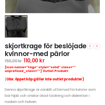
skjortkrage för beslöjade
kvinnor-med pärlor
110,00
kr
150,00
kr
[icon name=”tags” style=”solid” class=””
unprefixed_class=””] Outlet Produkt:
(
Obs: öppet köp gäller inte outlet produkter)
Denna skjortkrage är särskilt utformad för kvinnor som
bär hijab och önskar ökad täckning och diskretion i
nacken och halsen.