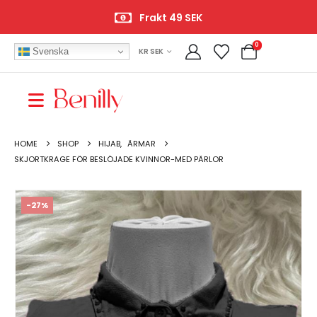
Frakt 49 SEK
0
Svenska
KR SEK
HOME
SHOP
HIJAB
,
ÄRMAR
SKJORTKRAGE FÖR BESLÖJADE KVINNOR-MED PÄRLOR
-27%