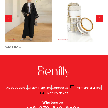
SHOP NOW
About Us
Blog
Order Tracking
Contact Us
Allmänna villkor
Returblankett
Whatssapp