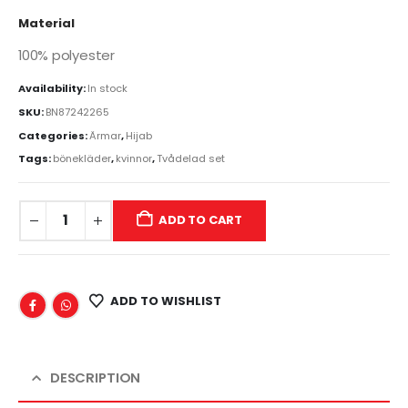
Material
100% polyester
Availability:
In stock
SKU:
BN87242265
Categories:
Ärmar
,
Hijab
Tags:
bönekläder
,
kvinnor
,
Tvådelad set
ADD TO CART
ADD TO WISHLIST
DESCRIPTION