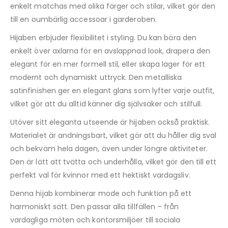
enkelt matchas med olika färger och stilar, vilket gör den
till en oumbärlig accessoar i garderoben.
Hijaben erbjuder flexibilitet i styling. Du kan bära den
enkelt över axlarna för en avslappnad look, drapera den
elegant för en mer formell stil, eller skapa lager för ett
modernt och dynamiskt uttryck. Den metalliska
satinfinishen ger en elegant glans som lyfter varje outfit,
vilket gör att du alltid känner dig självsäker och stilfull.
Utöver sitt eleganta utseende är hijaben också praktisk.
Materialet är andningsbart, vilket gör att du håller dig sval
och bekväm hela dagen, även under längre aktiviteter.
Den är lätt att tvätta och underhålla, vilket gör den till ett
perfekt val för kvinnor med ett hektiskt vardagsliv.
Denna hijab kombinerar mode och funktion på ett
harmoniskt sätt. Den passar alla tillfällen – från
vardagliga möten och kontorsmiljöer till sociala