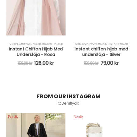
CREPE CHIFFON
,
HIJAB
,
INSTANT HIJAB
CREPE CHIFFON
,
HIJAB
,
INSTANT HIJAB
Instant Chiffon Hijab Med
Instant chiffon hijab med
Underslöja - Rosa
underslöja - Silver
126,00
kr
79,00
kr
158,00
kr
158,00
kr
FROM OUR INSTAGRAM
@Benillyab