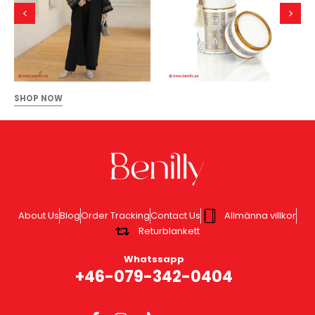
SHOP NOW
About Us
Blog
Order Tracking
Contact Us
Allmänna villkor
Returblankett
Whatssapp
+46-079-342-0404