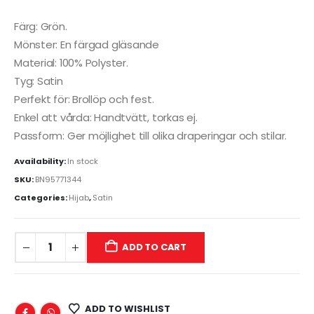
Färg: Grön.
Mönster: En färgad gläsande
Material: 100% Polyster.
Tyg: Satin
Perfekt för: Brollöp och fest.
Enkel att vårda: Handtvätt, torkas ej.
Passform: Ger möjlighet till olika draperingar och stilar.
Availability:
In stock
SKU:
BN95771344
Categories:
Hijab
,
Satin
ADD TO CART
ADD TO WISHLIST