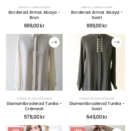
ABAYA & JILBAB
,
KLÄDER
ABAYA & JILBAB
,
KLÄDER
Borderad Ärmar Abaya -
Borderad Ärmar Abaya -
Brun
Svart
699,00
kr
699,00
kr
KLÄDER
,
SKJORTOR BLUSAR
KLÄDER
,
SKJORTOR BLUSAR
Diamantbroderad Tunika -
Diamantbroderad Tunika -
Crèmevit
Svart
578,00
kr
649,00
kr
-30%
-50%