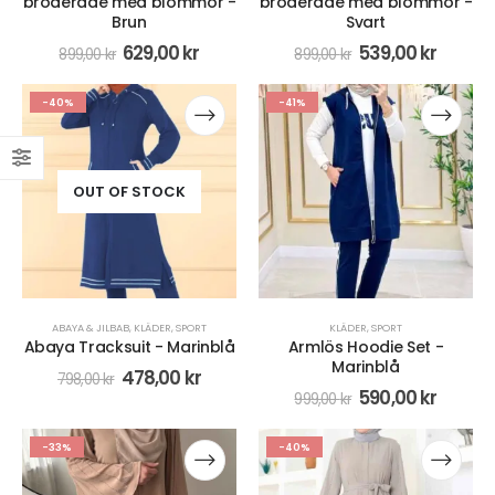
broderade med blommor -
broderade med blommor -
Brun
Svart
629,00
kr
539,00
kr
899,00
kr
899,00
kr
-40%
-41%
OUT OF STOCK
ABAYA & JILBAB
,
KLÄDER
,
SPORT
KLÄDER
,
SPORT
Abaya Tracksuit - Marinblå
Armlös Hoodie Set -
Marinblå
478,00
kr
798,00
kr
590,00
kr
999,00
kr
-33%
-40%