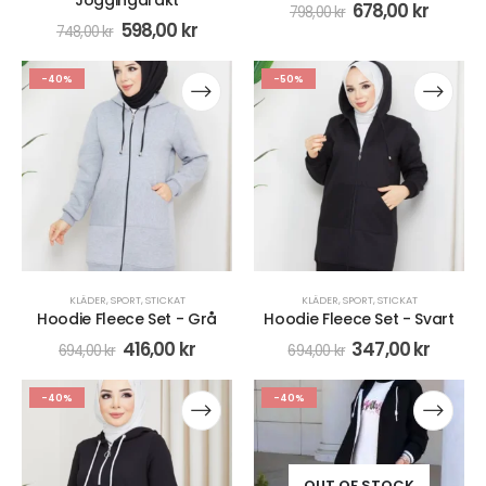
Joggingdräkt
678,00
kr
798,00
kr
598,00
kr
748,00
kr
-40%
-50%
KLÄDER
,
SPORT
,
STICKAT
KLÄDER
,
SPORT
,
STICKAT
Hoodie Fleece Set - Grå
Hoodie Fleece Set - Svart
416,00
kr
347,00
kr
694,00
kr
694,00
kr
-40%
-40%
OUT OF STOCK