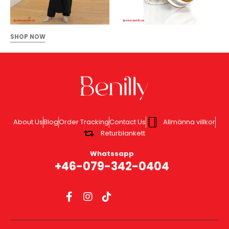
SHOP NOW
About Us
Blog
Order Tracking
Contact Us
Allmänna villkor
Returblankett
Whatssapp
+46-079-342-0404