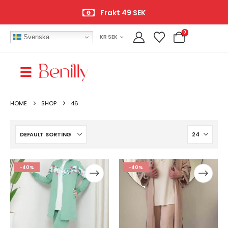
Öppet köp 14 dagar
0
Svenska
KR SEK
HOME
SHOP
46
-40%
-40%