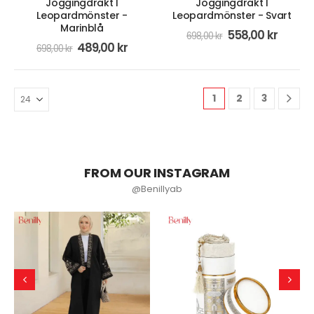
Joggingdräkt I
Joggingdräkt I
Leopardmönster -
Leopardmönster - Svart
Marinblå
558,00
kr
698,00
kr
489,00
kr
698,00
kr
1
2
3
FROM OUR INSTAGRAM
@Benillyab