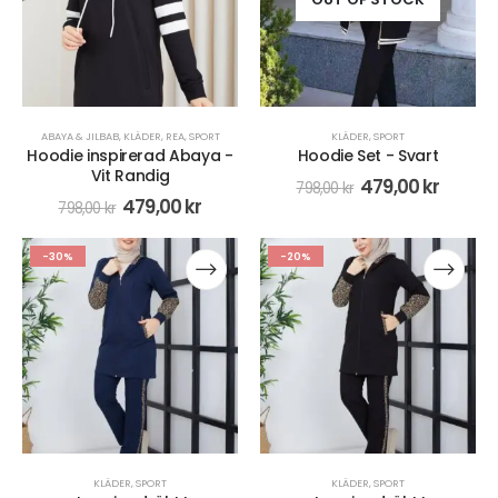
ABAYA & JILBAB
,
KLÄDER
,
REA
,
SPORT
KLÄDER
,
SPORT
Hoodie inspirerad Abaya -
Hoodie Set - Svart
Vit Randig
479,00
kr
798,00
kr
479,00
kr
798,00
kr
-30%
-20%
KLÄDER
,
SPORT
KLÄDER
,
SPORT