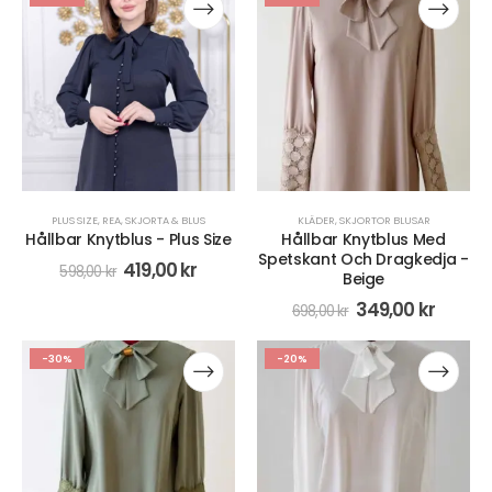
PLUS SIZE
,
REA
,
SKJORTA & BLUS
KLÄDER
,
SKJORTOR BLUSAR
Hållbar Knytblus - Plus Size
Hållbar Knytblus Med
Spetskant Och Dragkedja -
419,00
kr
598,00
kr
Beige
349,00
kr
698,00
kr
-30%
-20%