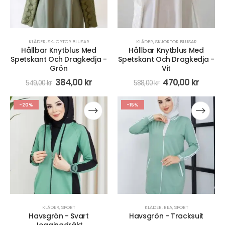
KLÄDER
,
SKJORTOR BLUSAR
KLÄDER
,
SKJORTOR BLUSAR
Hållbar Knytblus Med
Hållbar Knytblus Med
Spetskant Och Dragkedja -
Spetskant Och Dragkedja -
Grön
Vit
384,00
kr
470,00
kr
549,00
kr
588,00
kr
-20%
-15%
KLÄDER
,
SPORT
KLÄDER
,
REA
,
SPORT
Havsgrön - Svart
Havsgrön - Tracksuit