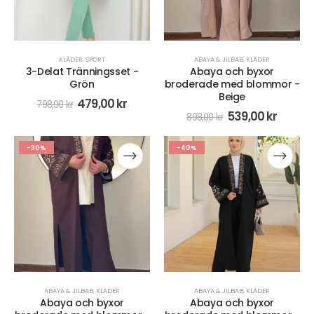
KLÄDER
,
SPORT
ABAYA & JILBAB
,
KLÄDER
3-Delat Tränningsset -
Abaya och byxor
Grön
broderade med blommor -
Beige
479,00
kr
798,00
kr
539,00
kr
898,00
kr
-30%
-40%
ABAYA & JILBAB
,
KLÄDER
ABAYA & JILBAB
,
KLÄDER
Abaya och byxor
Abaya och byxor