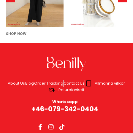
SHOP NOW
About Us
Blog
Order Tracking
Contact Us
Allmänna villkor
Returblankett
Whatssapp
+46-079-342-0404