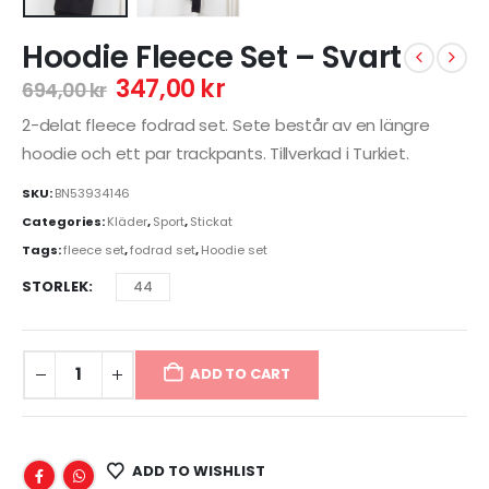
Hoodie Fleece Set – Svart
347,00
kr
694,00
kr
2-delat fleece fodrad set. Sete består av en längre
hoodie och ett par trackpants. Tillverkad i Turkiet.
SKU:
BN53934146
Categories:
Kläder
,
Sport
,
Stickat
Tags:
fleece set
,
fodrad set
,
Hoodie set
STORLEK
44
ADD TO CART
ADD TO WISHLIST