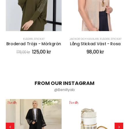
KLÄDER
,
STICKAT
JACKOR OCH KAVAJER
,
KLÄDER
,
STICKAT
Broderad Tröja - Mörkgrön
Lång Stickad Väst - Rosa
125,00
kr
98,00
kr
178,00
kr
FROM OUR INSTAGRAM
@Benillyab