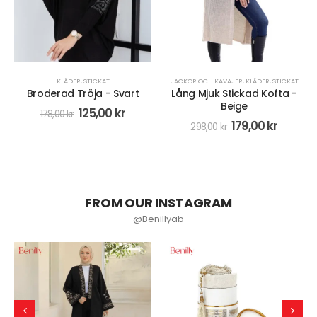
JACKOR OCH KAVAJER
,
KLÄDER
,
STICKAT
JACKOR OCH KAVAJER
,
KLÄDER
,
STICKAT
Lång Mjuk Stickad Kofta -
Lång Stickad Väst - Grön
Beige
98,00
kr
179,00
kr
298,00
kr
FROM OUR INSTAGRAM
@Benillyab