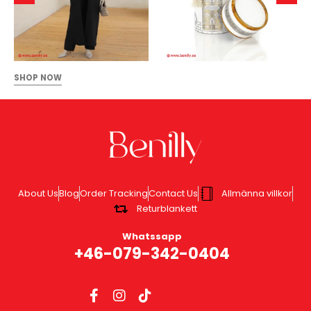
SHOP NOW
About Us
Blog
Order Tracking
Contact Us
Allmänna villkor
Returblankett
Whatssapp
+46-079-342-0404