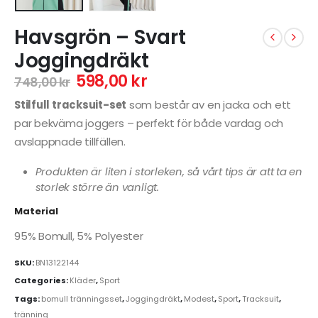
Havsgrön – Svart
Joggingdräkt
598,00
kr
748,00
kr
Stilfull tracksuit-set
som består av en jacka och ett
par bekväma joggers – perfekt för både vardag och
avslappnade tillfällen.
Produkten är liten i storleken, så vårt tips är att ta en
storlek större än vanligt.
Material
95% Bomull, 5% Polyester
SKU:
BN13122144
Categories:
Kläder
,
Sport
Tags:
bomull tränningsset
,
Joggingdräkt
,
Modest
,
Sport
,
Tracksuit
,
tränning