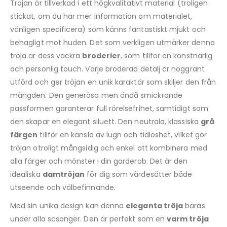
Tröjan är tillverkad i ett högkvalitativt material (troligen
stickat, om du har mer information om materialet,
vänligen specificera) som känns fantastiskt mjukt och
behagligt mot huden. Det som verkligen utmärker denna
tröja är dess vackra
broderier
, som tillför en konstnärlig
och personlig touch. Varje broderad detalj är noggrant
utförd och ger tröjan en unik karaktär som skiljer den från
mängden. Den generösa men ändå smickrande
passformen garanterar full rörelsefrihet, samtidigt som
den skapar en elegant siluett. Den neutrala, klassiska
grå
färgen
tillför en känsla av lugn och tidlöshet, vilket gör
tröjan otroligt mångsidig och enkel att kombinera med
alla färger och mönster i din garderob. Det är den
idealiska
damtröjan
för dig som värdesätter både
utseende och välbefinnande.
Med sin unika design kan denna
eleganta tröja
bäras
under alla säsonger. Den är perfekt som en
varm tröja