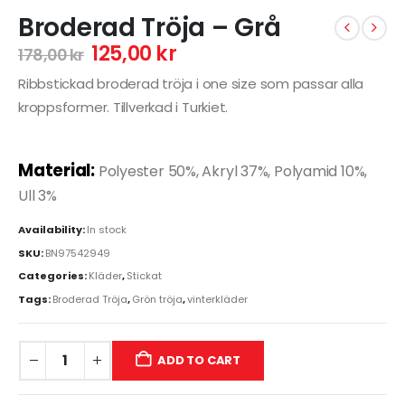
Broderad Tröja – Grå
125,00
kr
178,00
kr
Ribbstickad broderad tröja i one size som passar alla
kroppsformer. Tillverkad i Turkiet.
Material:
Polyester 50%, Akryl 37%, Polyamid 10%,
Ull 3%
Availability:
In stock
SKU:
BN97542949
Categories:
Kläder
,
Stickat
Tags:
Broderad Tröja
,
Grön tröja
,
vinterkläder
ADD TO CART