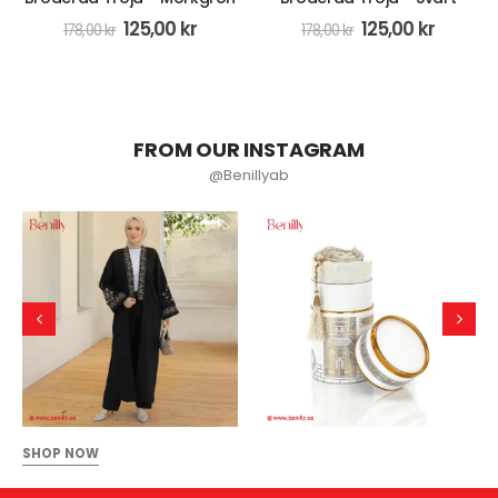
125,00
kr
349,00
kr
178,00
kr
399,00
kr
FROM OUR INSTAGRAM
@Benillyab
SHOP NOW