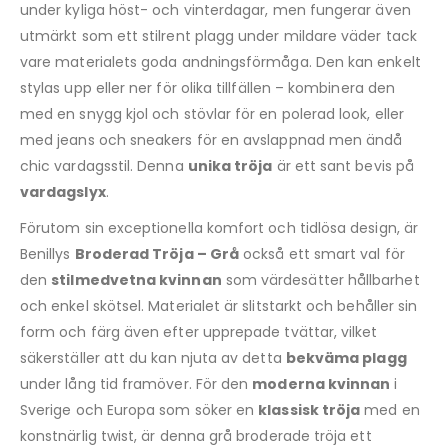
under kyliga höst- och vinterdagar, men fungerar även
utmärkt som ett stilrent plagg under mildare väder tack
vare materialets goda andningsförmåga. Den kan enkelt
stylas upp eller ner för olika tillfällen – kombinera den
med en snygg kjol och stövlar för en polerad look, eller
med jeans och sneakers för en avslappnad men ändå
chic vardagsstil. Denna
unika tröja
är ett sant bevis på
vardagslyx
.
Förutom sin exceptionella komfort och tidlösa design, är
Benillys
Broderad Tröja – Grå
också ett smart val för
den
stilmedvetna kvinnan
som värdesätter hållbarhet
och enkel skötsel. Materialet är slitstarkt och behåller sin
form och färg även efter upprepade tvättar, vilket
säkerställer att du kan njuta av detta
bekväma plagg
under lång tid framöver. För den
moderna kvinnan
i
Sverige och Europa som söker en
klassisk tröja
med en
konstnärlig twist, är denna grå broderade tröja ett