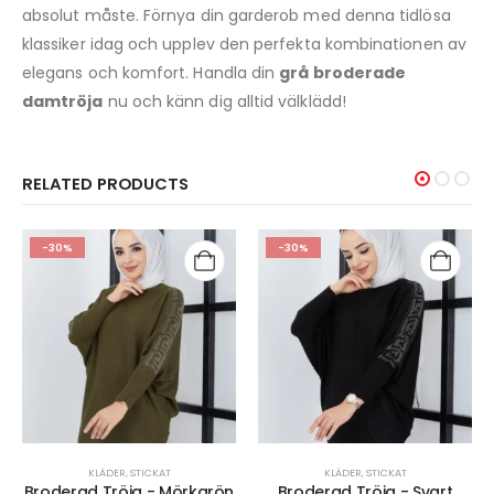
absolut måste. Förnya din garderob med denna tidlösa
klassiker idag och upplev den perfekta kombinationen av
elegans och komfort. Handla din
grå broderade
damtröja
nu och känn dig alltid välklädd!
RELATED PRODUCTS
-30%
-13%
KLÄDER
,
STICKAT
KLÄDER
,
KLÄNNINGAR & KJOLAR
Broderad Tröja - Svart
Plisserad kjol - Beige