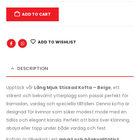
ADD TO CART
ADD TO WISHLIST
DESCRIPTION
Upptäck vår
Lång Mjuk Stickad Kofta – Beige
, ett
stilrent och bekvämt ytterplagg som passar perfekt för
Ramadan, vardag och speciella tillfällen. Denna kofta är
designad för kvinnor som söker modest mode med en
tidlös och elegant känsla. Perfekt att bära över klänning,
abaya eller topp under både vardag och fest.
Koftan är tillverkad i ett
mjukt och högkvalitativt