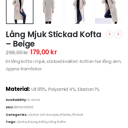
Lång Mjuk Stickad Kofta
– Beige
179,00
kr
298,00
kr
En lång kofta i mjuk, stickad kvalitet. Koftan har lång ärm,
öppna framfickor.
Material:
Ull 95%, Polyamid 4%, Elastan 1%
Availability:
In stock
SKU:
BN19341665
Categories:
Jackor och kavajer
,
Kläder
,
Stickat
Tags:
Jacka
,
Kavaj
,
kofta
,
Lång Kofta