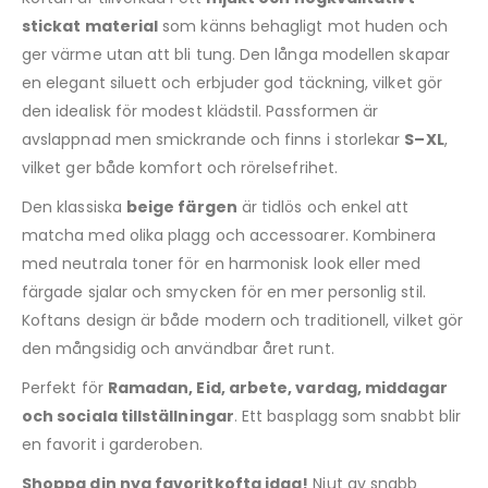
stickat material
som känns behagligt mot huden och
ger värme utan att bli tung. Den långa modellen skapar
en elegant siluett och erbjuder god täckning, vilket gör
den idealisk för modest klädstil. Passformen är
avslappnad men smickrande och finns i storlekar
S–XL
,
vilket ger både komfort och rörelsefrihet.
Den klassiska
beige färgen
är tidlös och enkel att
matcha med olika plagg och accessoarer. Kombinera
med neutrala toner för en harmonisk look eller med
färgade sjalar och smycken för en mer personlig stil.
Koftans design är både modern och traditionell, vilket gör
den mångsidig och användbar året runt.
Perfekt för
Ramadan, Eid, arbete, vardag, middagar
och sociala tillställningar
. Ett basplagg som snabbt blir
en favorit i garderoben.
Shoppa din nya favoritkofta idag!
Njut av snabb