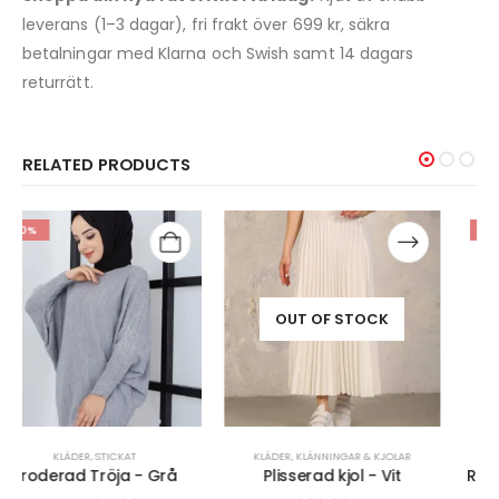
leverans (1–3 dagar), fri frakt över 699 kr, säkra
betalningar med Klarna och Swish samt 14 dagars
returrätt.
RELATED PRODUCTS
-50%
OUT OF STOCK
KLÄDER
,
KLÄNNINGAR & KJOLAR
KLÄDER
,
STICKAT
Plisserad kjol - Vit
Ribbstickad Slipove - Svart