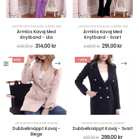
JACKOR OCH KAVAJER
,
KLÄDER
,
REA
JACKOR OCH KAVAJER
,
KLÄDER
,
REA
Ärmlös Kavaj Med
Ärmlös Kavaj Med
Knytband - Lila
Knytband - Svart
314,00
kr
291,00
kr
448,00
kr
448,00
kr
-40%
-40%
JACKOR OCH KAVAJER
,
KLÄDER
JACKOR OCH KAVAJER
,
KLÄDER
Dubbelknäppt Kavaj -
Dubbelknäppt Kavaj - Svart
Biege
299,00
kr
498,00
kr