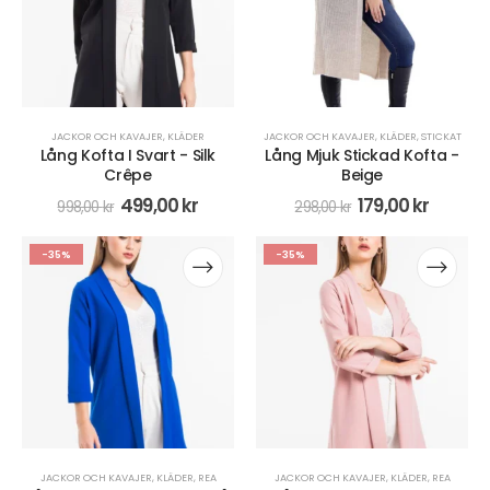
JACKOR OCH KAVAJER
,
KLÄDER
JACKOR OCH KAVAJER
,
KLÄDER
,
STICKAT
Lång Kofta I Svart - Silk
Lång Mjuk Stickad Kofta -
Crêpe
Beige
499,00
kr
179,00
kr
998,00
kr
298,00
kr
-35%
-35%
JACKOR OCH KAVAJER
,
KLÄDER
,
REA
JACKOR OCH KAVAJER
,
KLÄDER
,
REA