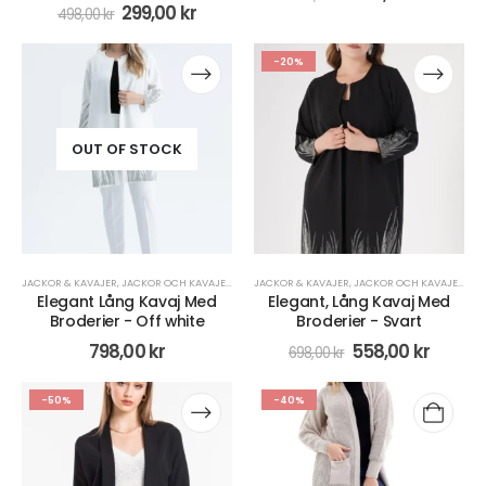
299,00
kr
498,00
kr
-20%
OUT OF STOCK
JACKOR & KAVAJER
,
JACKOR OCH KAVAJER
,
KLÄDER
JACKOR & KAVAJER
,
PLUS SIZE
,
JACKOR OCH KAVAJER
,
KL
Elegant Lång Kavaj Med
Elegant, Lång Kavaj Med
Broderier - Off white
Broderier - Svart
798,00
kr
558,00
kr
698,00
kr
-50%
-40%