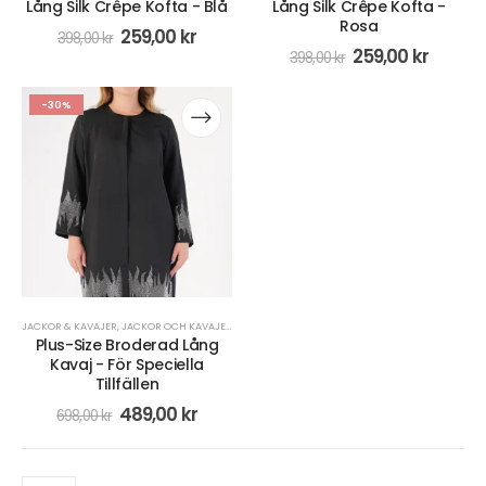
Lång Silk Crêpe Kofta - Blå
Lång Silk Crêpe Kofta -
Rosa
259,00
kr
398,00
kr
259,00
kr
398,00
kr
-30%
JACKOR & KAVAJER
,
JACKOR OCH KAVAJER
,
KLÄDER
,
PLUS SIZE
Plus-Size Broderad Lång
Kavaj - För Speciella
Tillfällen
489,00
kr
698,00
kr