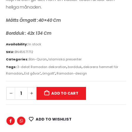
heliga månaden.
Måtts Örngott :40×40 Cm
Bordduk : 42x 134 Cm
Availability:
In stock
SKU:
BN45671712
Categories:
Bön-Quran
,
Islamiska presenter
Tags:
3-delat Ramadan dekoration
,
bordduk
,
dekorera hemmet för
Ramadan
,
Eid gåvor"
,
örngott"
,
Ramadan-design
ADD TO CART
ADD TO WISHLIST