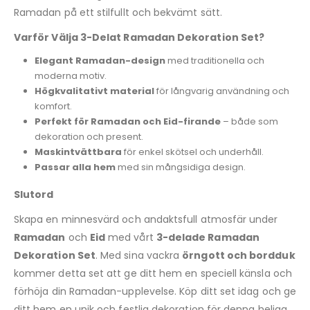
Ramadan på ett stilfullt och bekvämt sätt.
Varför Välja 3-Delat Ramadan Dekoration Set?
Elegant Ramadan-design
med traditionella och
moderna motiv.
Högkvalitativt material
för långvarig användning och
komfort.
Perfekt för Ramadan och Eid-firande
– både som
dekoration och present.
Maskintvättbara
för enkel skötsel och underhåll.
Passar alla hem
med sin mångsidiga design.
Slutord
Skapa en minnesvärd och andaktsfull atmosfär under
Ramadan
och
Eid
med vårt
3-delade Ramadan
Dekoration Set
. Med sina vackra
örngott och bordduk
kommer detta set att ge ditt hem en speciell känsla och
förhöja din Ramadan-upplevelse. Köp ditt set idag och ge
ditt hem en unik och festlig dekoration för denna heliga