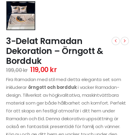
3-Delat Ramadan
Dekoration – Örngott &
Bordduk
119,00
kr
199,00
kr
Fira Ramadan med stil med detta eleganta set som
inkluderar
örngott och bordduk
i vacker Ramadan-
design. Tillverkat av högkvalitativa, maskintvättbara
material som ger både hållbarhet och komfort. Perfekt
för att skapa en festligl atmosfär i ditt hem under
Ramadan och Eid. Denna dekorativa uppsättning är
också en fantastisk presentidé för familj och vänner.
Köp nu och ge ditt hem en vacker touch under den