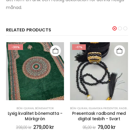
månad.
RELATED PRODUCTS
-30%
-17%
BÖN-QURAN
,
BÖNEMATTOR
BÖN-QURAN
,
ISLAMISKA PRESENTER
,
RADBAND/MISBAHA
Lyxig kvalitet bönematta -
Presentask radband med
Mörkgrön
digital tesbih - Svart
279,00
kr
79,00
kr
398,00
kr
95,00
kr