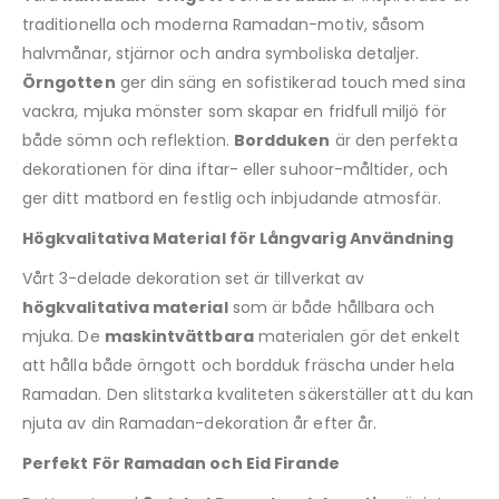
traditionella och moderna Ramadan-motiv, såsom
halvmånar, stjärnor och andra symboliska detaljer.
Örngotten
ger din säng en sofistikerad touch med sina
vackra, mjuka mönster som skapar en fridfull miljö för
både sömn och reflektion.
Bordduken
är den perfekta
dekorationen för dina iftar- eller suhoor-måltider, och
ger ditt matbord en festlig och inbjudande atmosfär.
Högkvalitativa Material för Långvarig Användning
Vårt 3-delade dekoration set är tillverkat av
högkvalitativa material
som är både hållbara och
mjuka. De
maskintvättbara
materialen gör det enkelt
att hålla både örngott och bordduk fräscha under hela
Ramadan. Den slitstarka kvaliteten säkerställer att du kan
njuta av din Ramadan-dekoration år efter år.
Perfekt För Ramadan och Eid Firande