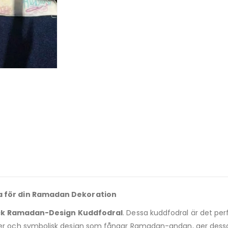
 för din Ramadan Dekoration
ck Ramadan-Design Kuddfodral
. Dessa kuddfodral är det per
ch symbolisk design som fångar Ramadan-andan, ger dessa kudd