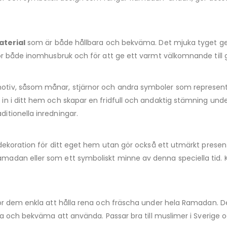
aterial
som är både hållbara och bekväma. Det mjuka tyget ger 
för både inomhusbruk och för att ge ett varmt välkomnande till
iv, såsom månar, stjärnor och andra symboler som representer
 in i ditt hem och skapar en fridfull och andaktig stämning un
itionella inredningar.
dekoration för ditt eget hem utan gör också ett utmärkt present
adan eller som ett symboliskt minne av denna speciella tid. K
 gör dem enkla att hålla rena och fräscha under hela Ramadan. D
ka och bekväma att använda. Passar bra till muslimer i Sverige 