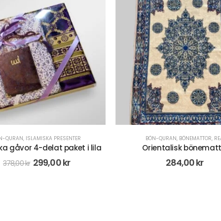
OUT OF STOCK
BÖN-QURAN
,
BÖNEMATTOR
,
REA
BÖN-QURAN
,
ISLAMISKA PRESENTER
,
RADBA
rientalisk bönematta
Radband med digital räkna
Vit
284,00
kr
71,00
kr
89,00
kr