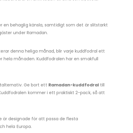
en behaglig känsla, samtidigt som det är slitstarkt
 gäster under Ramadan.
ar denna heliga månad, blir varje kuddfodral ett
der hela månaden. Kuddfodralen har en smakfull
alternativ. Ge bort ett
Ramadan-kuddfodral
till
uddfodralen kommer i ett praktiskt 2-pack, så att
e är designade för att passa de flesta
och hela Europa.