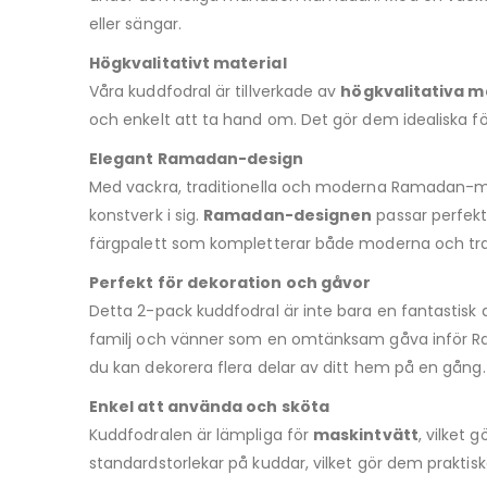
eller sängar.
Högkvalitativt material
Våra kuddfodral är tillverkade av
högkvalitativa m
och enkelt att ta hand om. Det gör dem idealiska 
Elegant Ramadan-design
Med vackra, traditionella och moderna Ramadan-mot
konstverk i sig.
Ramadan-designen
passar perfekt
färgpalett som kompletterar både moderna och trad
Perfekt för dekoration och gåvor
Detta 2-pack kuddfodral är inte bara en fantastisk 
familj och vänner som en omtänksam gåva inför Ram
du kan dekorera flera delar av ditt hem på en gång.
Enkel att använda och sköta
Kuddfodralen är lämpliga för
maskintvätt
, vilket
standardstorlekar på kuddar, vilket gör dem praktis