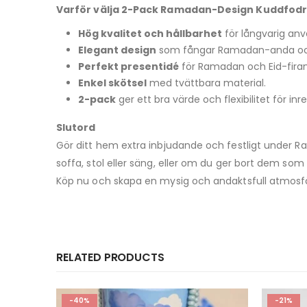
Varför välja 2-Pack Ramadan-Design Kuddfodr
Hög kvalitet och hållbarhet
för långvarig anv
Elegant design
som fångar Ramadan-anda och 
Perfekt presentidé
för Ramadan och Eid-fira
Enkel skötsel
med tvättbara material.
2-pack
ger ett bra värde och flexibilitet för inr
Slutord
Gör ditt hem extra inbjudande och festligt under
soffa, stol eller säng, eller om du ger bort dem som 
Köp nu och skapa en mysig och andaktsfull atmosfär
RELATED PRODUCTS
-21%