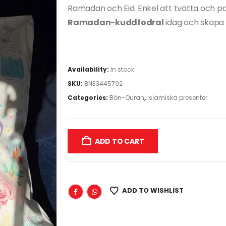
Ramadan och Eid. Enkel att tvätta och pa
Ramadan-kuddfodral
idag och skapa 
Availability:
In stock
SKU:
BN33445792
Categories:
Bön-Quran
,
Islamiska presenter
ADD TO CART
ADD TO WISHLIST