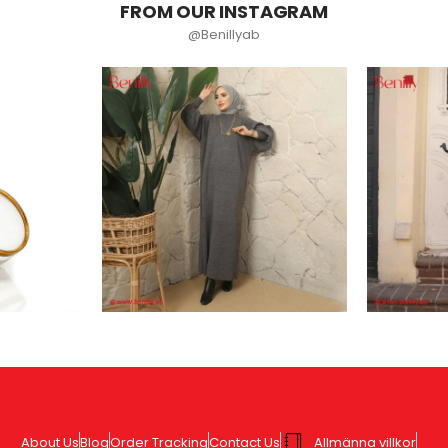
FROM OUR INSTAGRAM
@Benillyab
About Us
Blog
Order Tracking
Contact Us
Allmänna villkor