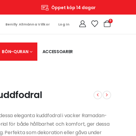
Öppet köp 14 dagar
0
Benilly Allmänna Villkor
Log In
BÖN-QURAN
ACCESSOARER
uddfodral
essa eleganta kuddfodral i vacker Ramadan-
erial för både hållbarhet och komfort, ger dessa
ning. Perfekta som dekoration eller gåva under