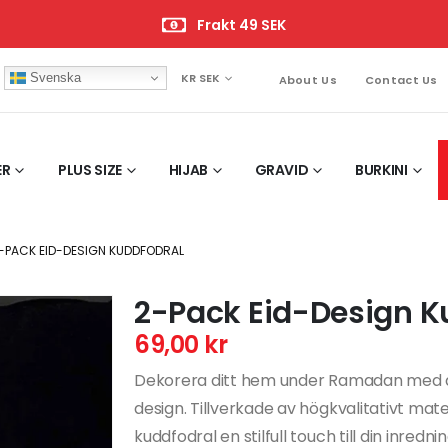
Frakt 49 SEK
Svenska
KR SEK
About Us
Contact Us
ER
PLUS SIZE
HIJAB
GRAVID
BURKINI
-PACK EID-DESIGN KUDDFODRAL
2-Pack Eid-Design K
69,00
kr
Dekorera ditt hem under Ramadan med d
design. Tillverkade av högkvalitativt mat
kuddfodral en stilfull touch till din inred