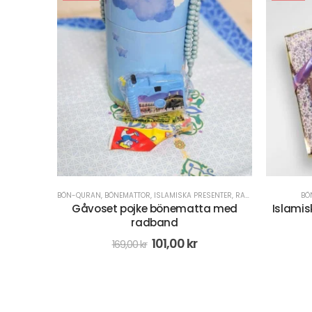
SENTER
,
RADBAND/MISBAHA
BÖN-QURAN
,
ISLAMISKA PRESENTER
a med
Islamiska gåvor 4-delat paket i lila
O
299,00
kr
378,00
kr