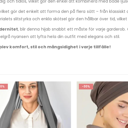
ig och tidlös, vilket gör den enkel att kombinera med både ljus
 vilket gör det enkelt att forma den på flera sätt – från klassiskt
ets slitstyrka och enkla skötsel gör den hållbar över tid, vilket gör
dernitet
, blir denna hijab snabbt ett måste för varje garderob.
elgrå nyansen att lyfta hela din outfit med elegans och stil.
ev komfort, stil och mångsidighet i varje tillfälle!
-30%