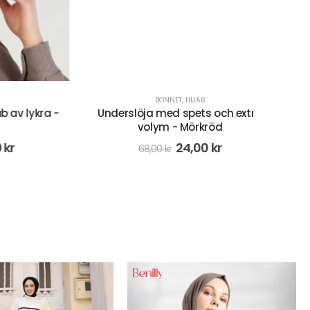
Underslöja med spets och extra
volym - Mörkröd
24,00
kr
68,00
kr
lykra -
Hårk