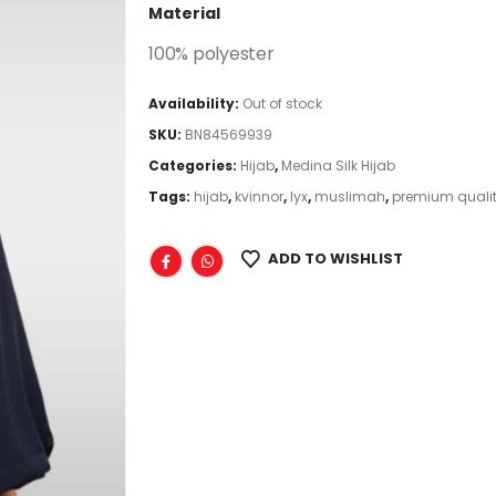
Material
100% polyester
Availability:
Out of stock
SKU:
BN84569939
Categories:
Hijab
,
Medina Silk Hijab
Tags:
hijab
,
kvinnor
,
lyx
,
muslimah
,
premium quali
ADD TO WISHLIST