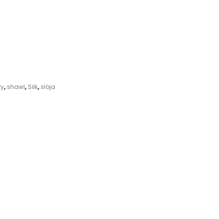
ty
,
shawl
,
Silk
,
slöja