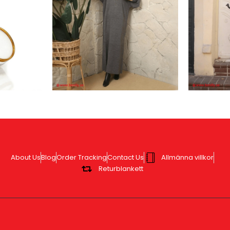
About Us
Blog
Order Tracking
Contact Us
Allmänna villkor
Returblankett