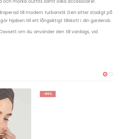
a och mörka outfits samt olika accessoarer.
 draperad till modern turbanstil. Den sitter stadigt på
 hijaben till ett långsiktigt tillskott i din garderob.
 Oavsett om du använder den till vardags, vid
-65%
-71%
BONNET
,
HIJAB