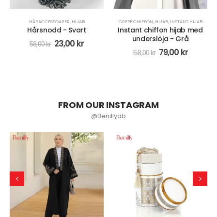
HÅRACCESSOARER
,
HIJAB
CREPE CHIFFON
,
HIJAB
,
INSTANT HIJAB
Hårsnodd - Svart
Instant chiffon hijab med
underslöja - Grå
23,00
kr
58,00
kr
79,00
kr
158,00
kr
FROM OUR INSTAGRAM
@Benillyab