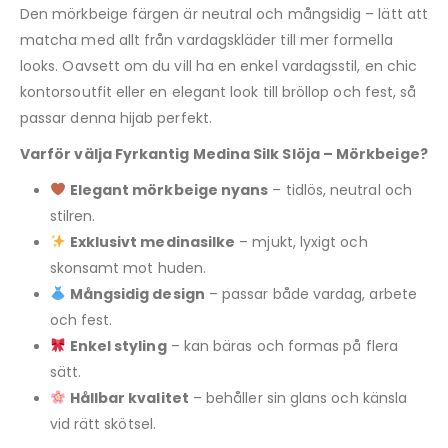
Den mörkbeige färgen är neutral och mångsidig – lätt att
matcha med allt från vardagskläder till mer formella
looks. Oavsett om du vill ha en enkel vardagsstil, en chic
kontorsoutfit eller en elegant look till bröllop och fest, så
passar denna hijab perfekt.
Varför välja Fyrkantig Medina Silk Slöja – Mörkbeige?
Elegant mörkbeige nyans
– tidlös, neutral och
stilren.
Exklusivt medinasilke
– mjukt, lyxigt och
skonsamt mot huden.
Mångsidig design
– passar både vardag, arbete
och fest.
Enkel styling
– kan bäras och formas på flera
sätt.
Hållbar kvalitet
– behåller sin glans och känsla
vid rätt skötsel.