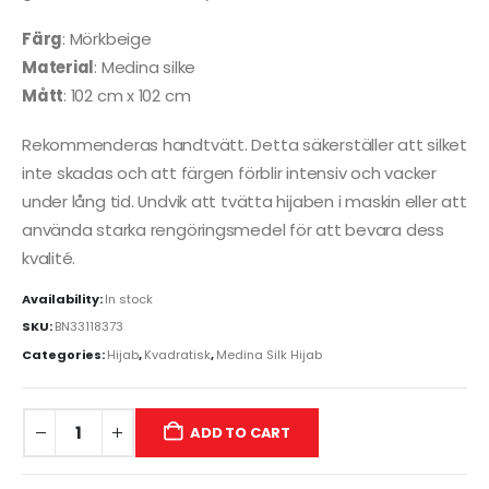
Färg
: Mörkbeige
Material
: Medina silke
Mått
: 102 cm x 102 cm
Rekommenderas handtvätt. Detta säkerställer att silket
inte skadas och att färgen förblir intensiv och vacker
under lång tid. Undvik att tvätta hijaben i maskin eller att
använda starka rengöringsmedel för att bevara dess
kvalité.
Availability:
In stock
SKU:
BN33118373
Categories:
Hijab
,
Kvadratisk
,
Medina Silk Hijab
ADD TO CART