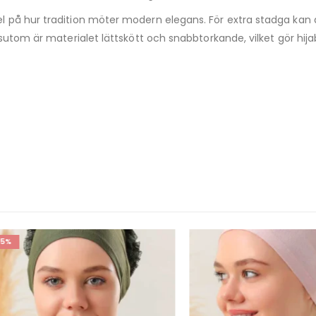
 på hur tradition möter modern elegans. För extra stadga kan d
sutom är materialet lättskött och snabbtorkande, vilket gör hija