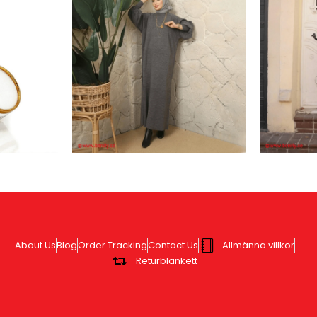
About Us
Blog
Order Tracking
Contact Us
Allmänna villkor
Returblankett