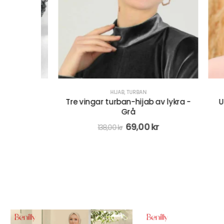
HIJAB
,
TURBAN
Tre vingar turban-hijab av lykra -
Under
Grå
69,00
kr
138,00
kr