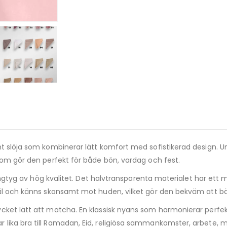
t slöja som kombinerar lätt komfort med sofistikerad design. U
som gör den perfekt för både bön, vardag och fest.
fongtyg av hög kvalitet. Det halvtransparenta materialet har ett 
 väl och känns skonsamt mot huden, vilket gör den bekväm att b
ycket lätt att matcha. En klassisk nyans som harmonierar perfe
ika bra till Ramadan, Eid, religiösa sammankomster, arbete, midd