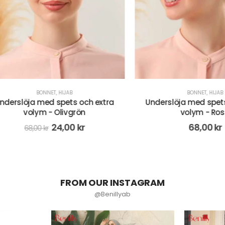
BONNET
,
HIJAB
BONNET
,
HIJAB
slöja med spets och extra
Underslöja med spets och
volym - Olivgrön
volym - Rosa
24,00
kr
68,00
kr
68,00
kr
FROM OUR INSTAGRAM
@Benillyab