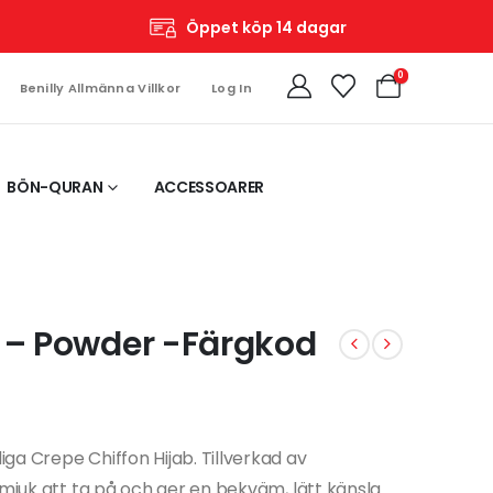
Öppet köp 14 dagar
0
Benilly Allmänna Villkor
Log In
BÖN-QURAN
ACCESSOARER
b – Powder -Färgkod
ga Crepe Chiffon Hijab. Tillverkad av
 mjuk att ta på och ger en bekväm, lätt känsla