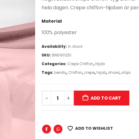
hela dagen. Crepe chiffon-hijaben är perfekt
Material
100% polyester
Availability:
In stock
SKU:
BN61611251
Categories:
Crepe Chiffon
,
Hijab
Tags:
benilly
,
Chiffon
,
crepe
,
hijab
,
shawl
,
slöja
ADD TO CART
ADD TO WISHLIST