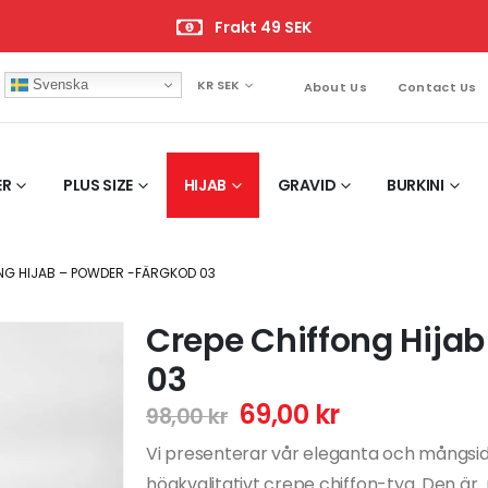
Frakt 49 SEK
Svenska
KR SEK
About Us
Contact Us
ER
PLUS SIZE
HIJAB
GRAVID
BURKINI
NG HIJAB – POWDER -FÄRGKOD 03
Crepe Chiffong Hija
03
69,00
kr
98,00
kr
Vi presenterar vår eleganta och mångsidi
högkvalitativt crepe chiffon-tyg. Den är