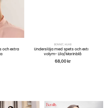
BONNET
,
HIJAB
 extra
Underslöja med spets och extra
volym- Lila/Marinblå
68,00
kr