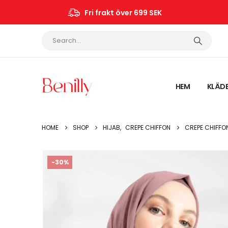
Fri frakt över 699 SEK
HEM
KLÄD
HOME
SHOP
HIJAB
,
CREPE CHIFFON
CREPE CHIFFO
-30%