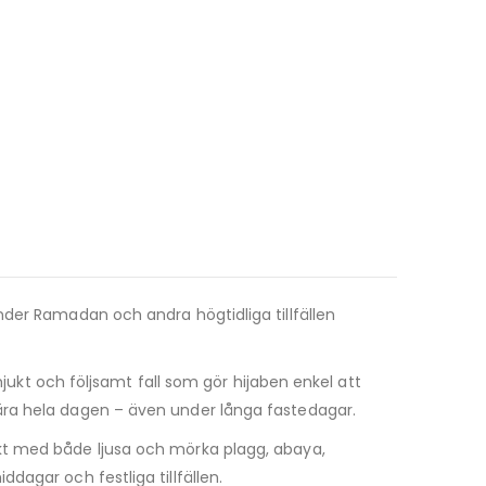
nder Ramadan och andra högtidliga tillfällen
mjukt och följsamt fall som gör hijaben enkel att
ära hela dagen – även under långa fastedagar.
kt med både ljusa och mörka plagg, abaya,
agar och festliga tillfällen.