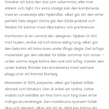
föredrar att bära den löst och voluminöst, eller mer
stilrent och tight. För extra stadga kan den kombineras
med en underslöja eller hijabnålar, vilket gör att den sitter
perfekt hela dagen. Detta gör den både praktisk och
flexibel för kvinnor med olika behov och preferenser.
Komforten är en central del i designen. Hijaben är lätt
mot huden, andas väl och känns aldrig tung, vilket gör
den bekväm att bära även under långa dagar. Det luftiga
materialet gör den idealisk för både sommar och vinter –
under varma dagar känns den sval och luftig, medan den
under kallare årstider kan kombineras med varmare
plagg utan att kännas klumpig.
Materialet är 100% polyester, vilket gör hijaben både
slitstark och lättskött. Den är enkel att tvätta, torkar
snabbt och behåller sin fina form och färg även efter
många användningar. Den mörkbruna nyansen förblir
djup och elegant, vilket gör att du alltid kan känna dig