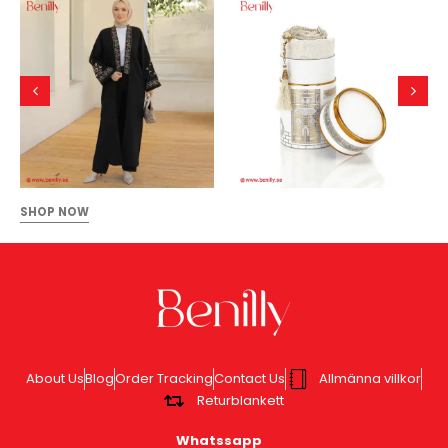
SHOP NOW
About Us
Blog
Order Tracking
Contact Us
Allmänna villkor
Returblankett
Whatssapp