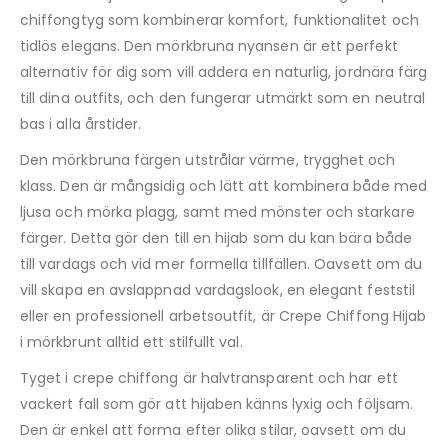
chiffongtyg som kombinerar komfort, funktionalitet och
tidlös elegans. Den mörkbruna nyansen är ett perfekt
alternativ för dig som vill addera en naturlig, jordnära färg
till dina outfits, och den fungerar utmärkt som en neutral
bas i alla årstider.
Den mörkbruna färgen utstrålar värme, trygghet och
klass. Den är mångsidig och lätt att kombinera både med
ljusa och mörka plagg, samt med mönster och starkare
färger. Detta gör den till en hijab som du kan bära både
till vardags och vid mer formella tillfällen. Oavsett om du
vill skapa en avslappnad vardagslook, en elegant feststil
eller en professionell arbetsoutfit, är Crepe Chiffong Hijab
i mörkbrunt alltid ett stilfullt val.
Tyget i crepe chiffong är halvtransparent och har ett
vackert fall som gör att hijaben känns lyxig och följsam.
Den är enkel att forma efter olika stilar, oavsett om du