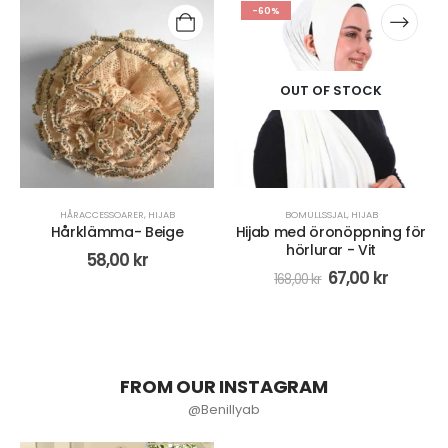
-60%
OUT OF STOCK
HÅRACCESSOARER
,
HIJAB
BOMULLSSJAL
,
HIJAB
Hårklämma- Beige
Hijab med öronöppning för
hörlurar - Vit
58,00
kr
67,00
kr
168,00
kr
FROM OUR INSTAGRAM
@Benillyab