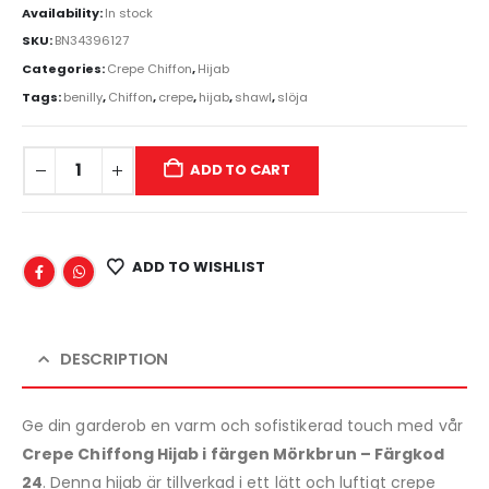
Availability:
In stock
SKU:
BN34396127
Categories:
Crepe Chiffon
,
Hijab
Tags:
benilly
,
Chiffon
,
crepe
,
hijab
,
shawl
,
slöja
ADD TO CART
ADD TO WISHLIST
DESCRIPTION
Ge din garderob en varm och sofistikerad touch med vår
Crepe Chiffong Hijab i färgen Mörkbrun – Färgkod
24
. Denna hijab är tillverkad i ett lätt och luftigt crepe