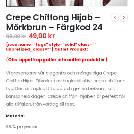
Crepe Chiffong Hijab –
Mörkbrun – Färgkod 24
49,00
kr
98,00
kr
[icon name=”tags” style=”solid” class=””
unprefixed_class=””] Outlet Produkt:
(
Obs: öppet köp gäller inte outlet produkter)
Vi presenterar vår eleganta och mångsidiga Crepe
Chiffon Hijab. Tillverkad av högkvalitativt crepe chiffon-
tyg. Den är mjuk att ta på och ger en bekväm, lätt
känsla hela dagen. Crepe chiffon-hijaben är perfekt för
alla tillfällen, från vardag till fest.
Material
100% polyester