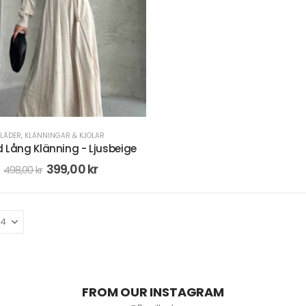
KLÄDER
,
KLÄNNINGAR & KJOLAR
d Lång Klänning - Ljusbeige
399,00
kr
498,00
kr
FROM OUR INSTAGRAM