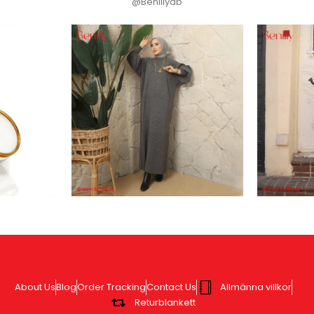
@Benillyab
About Us
Blog
Order Tracking
Contact Us
Allmänna villkor
Returblankett