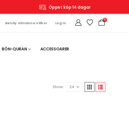
Öppet köp 14 dagar
0
Benilly Allmänna Villkor
Log In
BÖN-QURAN
ACCESSOARER
Show: