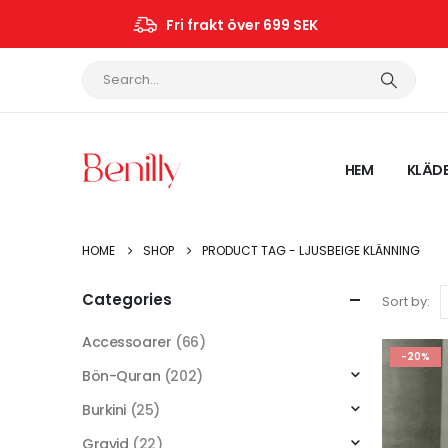
Fri frakt över 699 SEK
HEM
KLÄD
HOME
SHOP
PRODUCT TAG -
LJUSBEIGE KLÄNNING
Categories
Sort by:
Accessoarer
(66)
-20%
Bön-Quran
(202)
Burkini
(25)
Gravid
(22)