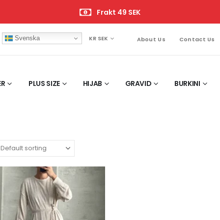
Frakt 49 SEK
Svenska
KR SEK
About Us
Contact Us
ER
PLUS SIZE
HIJAB
GRAVID
BURKINI