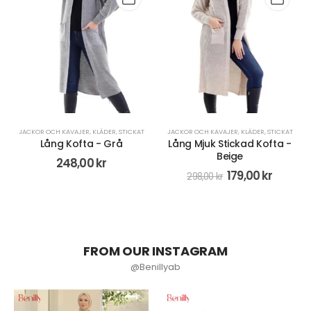
JACKOR OCH KAVAJER
,
KLÄDER
,
STICKAT
JACKOR OCH KAVAJER
,
KLÄDER
,
STICKAT
Lång Kofta - Grå
Lång Mjuk Stickad Kofta -
Beige
248,00
kr
179,00
kr
298,00
kr
FROM OUR INSTAGRAM
@Benillyab