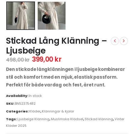
Stickad Lång Klänning –
Ljusbeige
399,00
kr
498,00
kr
Den stickade långklänningen i ljusbeige kombinerar
stil och komfort med en mjuk, elastisk passform.
Perfekt för både vardag och fest, året runt.
Availability:
In stock
SKU:
BN52375482
Categories:
Kläder
,
Klänningar & kjolar
Tags:
Ljusbeige Klänning
,
Muslimska Klädsel
,
Stickad klänning
,
Vinter
Kläder 2025