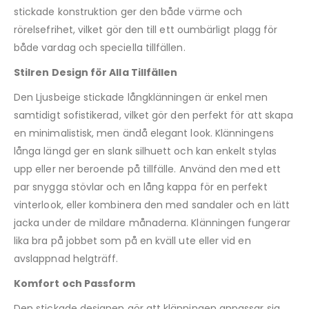
stickade konstruktion ger den både värme och
rörelsefrihet, vilket gör den till ett oumbärligt plagg för
både vardag och speciella tillfällen.
Stilren Design för Alla Tillfällen
Den Ljusbeige stickade långklänningen är enkel men
samtidigt sofistikerad, vilket gör den perfekt för att skapa
en minimalistisk, men ändå elegant look. Klänningens
långa längd ger en slank silhuett och kan enkelt stylas
upp eller ner beroende på tillfälle. Använd den med ett
par snygga stövlar och en lång kappa för en perfekt
vinterlook, eller kombinera den med sandaler och en lätt
jacka under de mildare månaderna. Klänningen fungerar
lika bra på jobbet som på en kväll ute eller vid en
avslappnad helgträff.
Komfort och Passform
Den stickade designen gör att klänningen anpassar sig