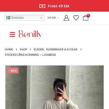
Frakt 49 SEK
0
Svenska
KR SEK
HOME
SHOP
KLÄDER
,
KLÄNNINGAR & KJOLAR
STICKAD LÅNG KLÄNNING – LJUSBEIGE
-20%