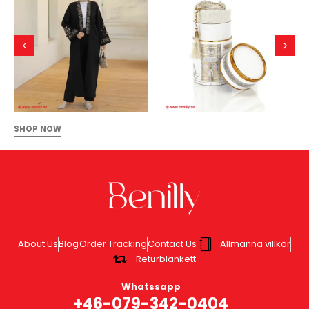
SHOP NOW
About Us
Blog
Order Tracking
Contact Us
Allmänna villkor
Returblankett
Whatssapp
+46-079-342-0404