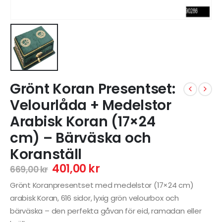
Grönt Koran Presentset:
Velourlåda + Medelstor
Arabisk Koran (17×24
cm) – Bärväska och
Koranställ
401,00
kr
669,00
kr
Grönt Koranpresentset med medelstor (17×24 cm)
arabisk Koran, 616 sidor, lyxig grön velourbox och
bärväska – den perfekta gåvan för eid, ramadan eller