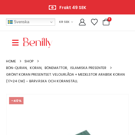
Frakt 49 SEK
0
Svenska
KR SEK
HOME
SHOP
BÖN-QURAN
,
KORAN
,
BÖNEMATTOR
,
ISLAMISKA PRESENTER
GRÖNT KORAN PRESENTSET: VELOURLÅDA + MEDELSTOR ARABISK KORAN
(17×24 CM) – BÄRVÄSKA OCH KORANSTÄLL
-40%