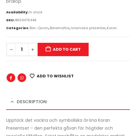
bröllop.
Availability:
In stock
SKU:
BN34476448
Categories:
Bön-Quran
,
Bönemattor
,
Islamiska presenter
,
Koran
ADD TO CART
ADD TO WISHLIST
DESCRIPTION
Upptäck det vackra och symboliska Gröna Koran
Presentset – den perfekta gåvan för högtider och