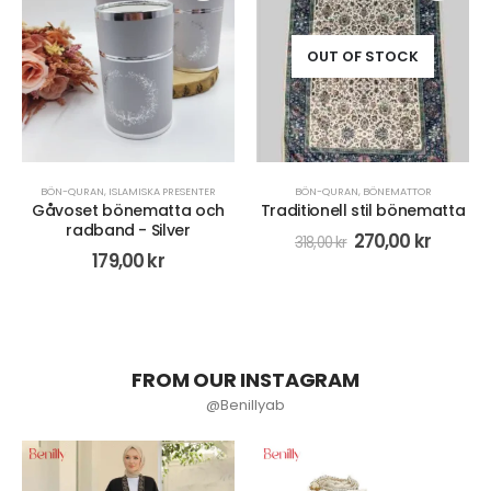
OUT OF STOCK
BÖN-QURAN
,
BÖNEMATTOR
BÖN-QURAN
,
BÖNEKLÄDER
Traditionell stil bönematta
Tvådelade-set bönekläder
för kvinnor - Blå
270,00
kr
318,00
kr
223,00
kr
279,00
kr
FROM OUR INSTAGRAM
@Benillyab