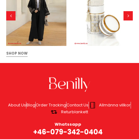
SHOP NOW
About Us
Blog
Order Tracking
Contact Us
Allmänna villkor
Returblankett
Whatssapp
+46-079-342-0404