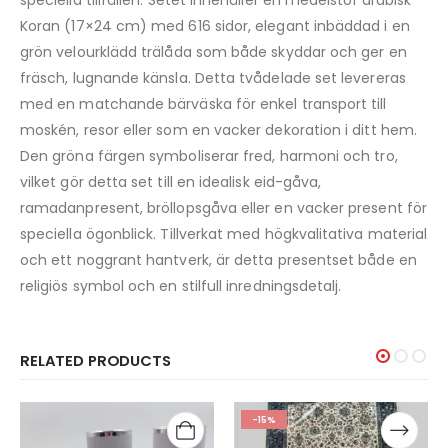
speciella tillfällen. Setet innehåller en medelstor arabisk
Koran (17×24 cm) med 616 sidor, elegant inbäddad i en
grön velourklädd trälåda som både skyddar och ger en
fräsch, lugnande känsla. Detta tvådelade set levereras
med en matchande bärväska för enkel transport till
moskén, resor eller som en vacker dekoration i ditt hem.
Den gröna färgen symboliserar fred, harmoni och tro,
vilket gör detta set till en idealisk eid-gåva,
ramadanpresent, bröllopsgåva eller en vacker present för
speciella ögonblick. Tillverkat med högkvalitativa material
och ett noggrant hantverk, är detta presentset både en
religiös symbol och en stilfull inredningsdetalj.
RELATED PRODUCTS
-15%
-20%