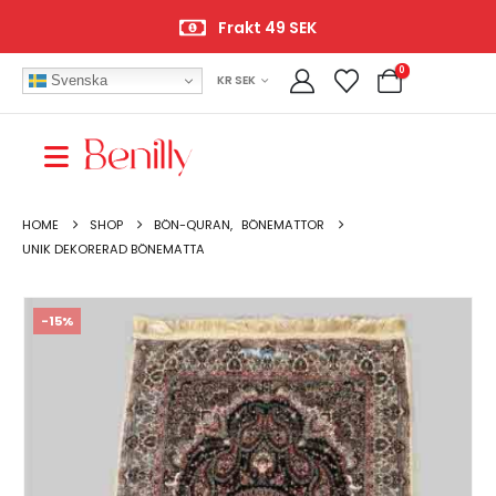
Frakt 49 SEK
0
Svenska
KR SEK
HOME
SHOP
BÖN-QURAN
,
BÖNEMATTOR
UNIK DEKORERAD BÖNEMATTA
-15%