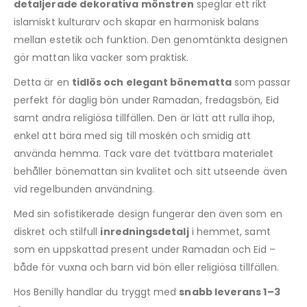
detaljerade dekorativa mönstren
speglar ett rikt
islamiskt kulturarv och skapar en harmonisk balans
mellan estetik och funktion. Den genomtänkta designen
gör mattan lika vacker som praktisk.
Detta är en
tidlös och elegant bönematta
som passar
perfekt för daglig bön under Ramadan, fredagsbön, Eid
samt andra religiösa tillfällen. Den är lätt att rulla ihop,
enkel att bära med sig till moskén och smidig att
använda hemma. Tack vare det tvättbara materialet
behåller bönemattan sin kvalitet och sitt utseende även
vid regelbunden användning.
Med sin sofistikerade design fungerar den även som en
diskret och stilfull
inredningsdetalj
i hemmet, samt
som en uppskattad present under Ramadan och Eid –
både för vuxna och barn vid bön eller religiösa tillfällen.
Hos Benilly handlar du tryggt med
snabb leverans 1–3