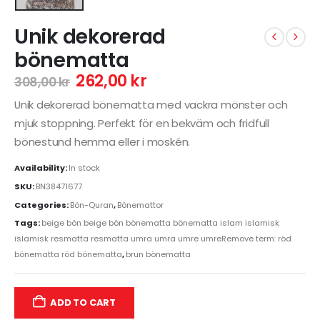
Unik dekorerad
bönematta
262,00
kr
308,00
kr
Unik dekorerad bönematta med vackra mönster och
mjuk stoppning. Perfekt för en bekväm och fridfull
bönestund hemma eller i moskén.
Availability:
In stock
SKU:
BN38471677
Categories:
Bön-Quran
,
Bönemattor
Tags:
beige bön beige bön bönematta bönematta islam islamisk
islamisk resmatta resmatta umra umra umre umreRemove term: röd
bönematta röd bönematta
,
brun bönematta
ADD TO CART