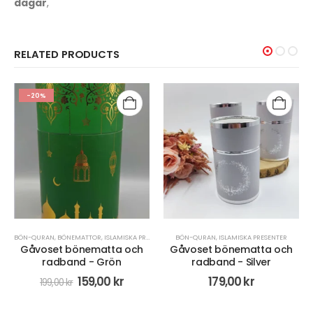
dagar
,
RELATED PRODUCTS
-21%
BÖN-QURAN
,
ISLAMISKA PRESENTER
BÖN-QURAN
,
ISLAMISKA PRESENTER
Gåvoset bönematta och
Islamiska gåvor 4-delat
radband - Silver
paket i lila
179,00
kr
299,00
kr
378,00
kr