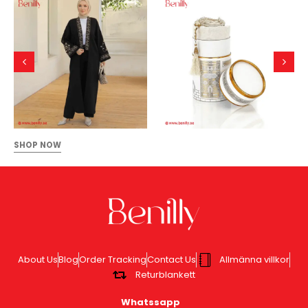
SHOP NOW
About Us
Blog
Order Tracking
Contact Us
Allmänna villkor
Returblankett
Whatssapp