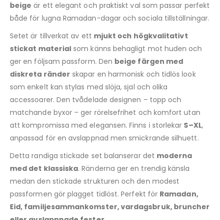
beige
är ett elegant och praktiskt val som passar perfekt
både för lugna Ramadan-dagar och sociala tillställningar.
Setet är tillverkat av ett
mjukt och högkvalitativt
stickat material
som känns behagligt mot huden och
ger en följsam passform. Den
beige färgen med
diskreta ränder
skapar en harmonisk och tidlös look
som enkelt kan stylas med slöja, sjal och olika
accessoarer. Den tvådelade designen – topp och
matchande byxor – ger rörelsefrihet och komfort utan
att kompromissa med elegansen. Finns i storlekar
S–XL
,
anpassad för en avslappnad men smickrande silhuett.
Detta randiga stickade set balanserar det
moderna
med det klassiska
. Ränderna ger en trendig känsla
medan den stickade strukturen och den modest
passformen gör plagget tidlöst. Perfekt för
Ramadan,
Eid, familjesammankomster, vardagsbruk, bruncher
eller avslappnade fester
.