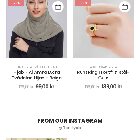
-23%
-30%
HIJAB
,
REA
,
TVÅDELAD HIJAB
ACCESSOARER
,
REA
Hijab - Al Amira Lycra
Runt Ring I rostfritt stål-
Tvådelad Hijab - Beige
Guld
99,00
kr
139,00
kr
128,00
kr
198,00
kr
FROM OUR INSTAGRAM
@Benillyab