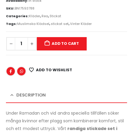
Availability:
In stock
SKU:
BN17593788
Categories:
Kläder
,
Rea
,
Stickat
Tags:
Muslimska Klädsel
,
stickat set
,
Vinter Kläder
ADD TO CART
ADD TO WISHLIST
DESCRIPTION
Under Ramadan och vid andra speciella tillfällen söker
många kvinnor efter plagg som kombinerar komfort, stil
och ett modest uttryck. Vårt
randiga stickade set i