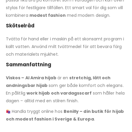
passar lika bra på kontoret som i vardagen och kan även
stylas för festligare tillfällen. Ett smart val för dig som vill
kombinera
modest fashion
med modern design.
Skötselråd
Tvätta för hand eller i maskin på ett skonsamt program i
kallt vatten. Använd milt tvättmedel för att bevara färg
och materialets mjukhet.
Sammanfattning
Viskos – Al Amira hijab
är en
stretchig, lätt och
andningsbar hijab
som ger både komfort och elegans.
En pålitlig
work hijab och vardagsscarf
som håller hela
dagen – alltid med en stilren finish.
Handla tryggt online hos
Benilly – din butik för hijab
och modest fashion i Sverige & Europa
.