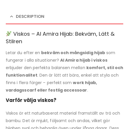
DESCRIPTION
Viskos – Al Amira Hijab: Bekväm, Lätt &
Stilren
Letar du efter en
bekväm och mångsidig hijab
som
fungerar i alla situationer?
Al Amira hijab i viskos
erbjuder den perfekta balansen mellan
komfort, stil och
funktionalitet
. Den är lätt att bära, enkel att styla och
finns i flera färger – perfekt som
work hijab,
vardagsscarf eller festlig accessoar
.
Varför välja viskos?
Viskos är ett naturbaserat material framställt av trä och
bambu. Det är mjukt, följsamt och andas, vilket gör
hijaben sval och behaglig även under långa dagar. Dess