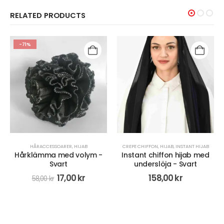
RELATED PRODUCTS
-71%
HÅRACCESSOARER
,
HIJAB
CREPE CHIFFON
,
HIJAB
,
INSTANT HIJAB
Hårklämma med volym -
Instant chiffon hijab med
Svart
underslöja - Svart
17,00
kr
158,00
kr
58,00
kr