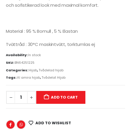
och sofistikerad look med maximal komfort.
Material : 95 % Bomull , 5 % Elastan
Tvättråd : 30°C maskintvätt, torktumlas ej
Availability:
In stock
SKU:
BN64251225
Categories:
Hijab
,
Tvådelad hijab
Tags:
Al amira hijab
,
Tvådelat Hijab
ADD TO CART
ADD TO WISHLIST