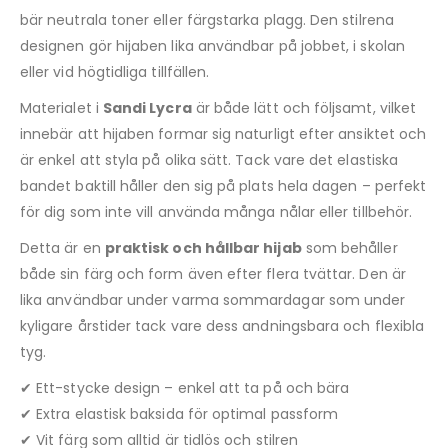
bär neutrala toner eller färgstarka plagg. Den stilrena
designen gör hijaben lika användbar på jobbet, i skolan
eller vid högtidliga tillfällen.
Materialet i
Sandi Lycra
är både lätt och följsamt, vilket
innebär att hijaben formar sig naturligt efter ansiktet och
är enkel att styla på olika sätt. Tack vare det elastiska
bandet baktill håller den sig på plats hela dagen – perfekt
för dig som inte vill använda många nålar eller tillbehör.
Detta är en
praktisk och hållbar hijab
som behåller
både sin färg och form även efter flera tvättar. Den är
lika användbar under varma sommardagar som under
kyligare årstider tack vare dess andningsbara och flexibla
tyg.
✔ Ett-stycke design – enkel att ta på och bära
✔ Extra elastisk baksida för optimal passform
✔ Vit färg som alltid är tidlös och stilren