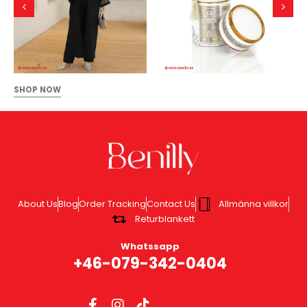
SHOP NOW
About Us
Blog
Order Tracking
Contact Us
Allmänna villkor
Returblankett
Whatssapp
+46-079-342-0404