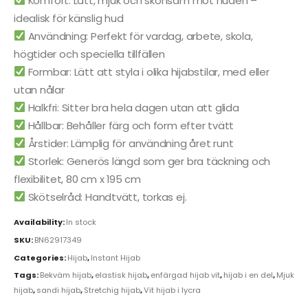
Komfort: Lätt, mjuk och skonsam mot huden –
idealisk för känslig hud
Användning: Perfekt för vardag, arbete, skola,
högtider och speciella tillfällen
Formbar: Lätt att styla i olika hijabstilar, med eller
utan nålar
Halkfri: Sitter bra hela dagen utan att glida
Hållbar: Behåller färg och form efter tvätt
Årstider: Lämplig för användning året runt
Storlek: Generös längd som ger bra täckning och
flexibilitet, 80 cm x 195 cm
Skötselråd: Handtvätt, torkas ej.
Availability:
In stock
SKU:
BN62917349
Categories:
Hijab
,
Instant Hijab
Tags:
Bekväm hijab
,
elastisk hijab
,
enfärgad hijab vit
,
hijab i en del
,
Mjuk
hijab
,
sandi hijab
,
Stretchig hijab
,
Vit hijab i lycra