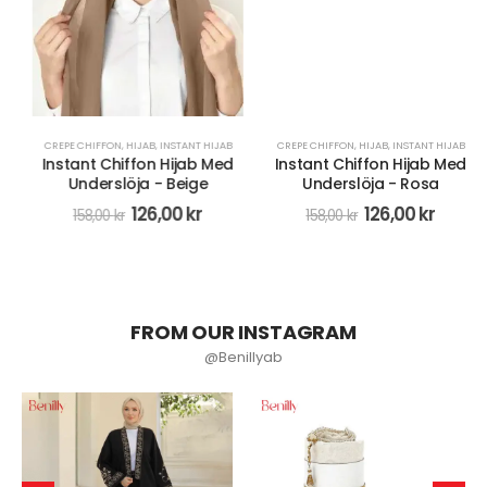
CREPE CHIFFON
,
HIJAB
,
INSTANT HIJAB
CREPE CHIFFON
,
HIJAB
,
INSTANT HIJAB
Instant Chiffon Hijab Med
Instant Chiffon Hijab Med
Underslöja - Beige
Underslöja - Rosa
126,00
kr
126,00
kr
158,00
kr
158,00
kr
FROM OUR INSTAGRAM
@Benillyab