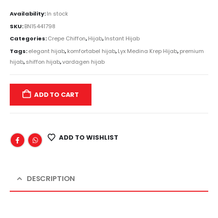
Availability:
In stock
SKU:
BN15441798
Categories:
Crepe Chiffon
,
Hijab
,
Instant Hijab
Tags:
elegant hijab
,
komfortabel hijab
,
Lyx Medina Krep Hijab
,
premium
hijab
,
shiffon hijab
,
vardagen hijab
ADD TO CART
ADD TO WISHLIST
DESCRIPTION