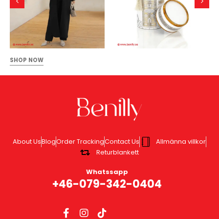
SHOP NOW
About Us
Blog
Order Tracking
Contact Us
Allmänna villkor
Returblankett
Whatssapp
+46-079-342-0404