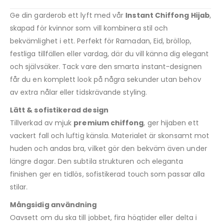
Ge din garderob ett lyft med vår
Instant Chiffong Hijab
,
skapad för kvinnor som vill kombinera stil och
bekvämlighet i ett. Perfekt för Ramadan, Eid, bröllop,
festliga tillfällen eller vardag, där du vill känna dig elegant
och självsäker. Tack vare den smarta instant-designen
får du en komplett look på några sekunder utan behov
av extra nålar eller tidskrävande styling.
Lätt & sofistikerad design
Tillverkad av mjuk
premium chiffong
, ger hijaben ett
vackert fall och luftig känsla. Materialet är skonsamt mot
huden och andas bra, vilket gör den bekväm även under
längre dagar. Den subtila strukturen och eleganta
finishen ger en tidlös, sofistikerad touch som passar alla
stilar.
Mångsidig användning
Oavsett om du ska till jobbet, fira högtider eller delta i