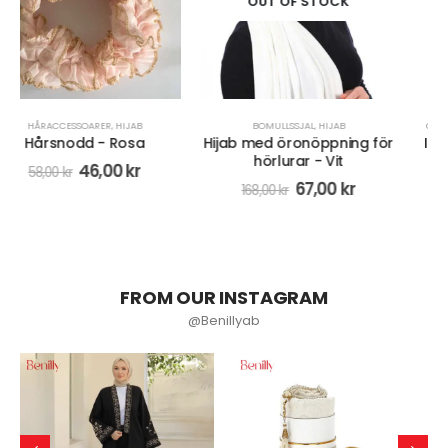
OUT OF STOCK
BOMULLSSJAL
,
HIJAB
CREPE CHIFFON
,
HIJAB
,
INSTANT HIJAB
Hijab med öronöppning för
Instant Chiffon Hijab Med
hörlurar - Vit
Underslöja - Beige
67,00
kr
126,00
kr
168,00
kr
158,00
kr
FROM OUR INSTAGRAM
@Benillyab