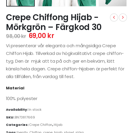
Crepe Chiffong Hijab -
Mörkgrön – Färgkod 30
69,00
kr
98,00
kr
Vi presenterar vår eleganta och mångsidiga Crepe
Chiffon Hijab. Tillverkad av högkvalitativt crepe chiffon-
tyg. Den är mjuk att ta på och ger en bekväm, lätt
känsla hela dagen. Crepe chiffon-hijaben är perfekt för
alla tillfällen, från vardag till fest.
Material
100% polyester
Availability:
In stock
SKU:
BN73817669
Categories:
Crepe Chiffon
,
Hijab
Tags:
benilly
,
Chiffon
,
crepe
,
hijab
,
shawl
,
slöja