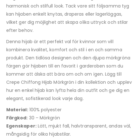
harmonisk och stilfull look. Tack vare sitt följsamma tyg
kan hijaben enkelt knytas, draperas eller lagerläggas,
vilket ger dig möjlighet att skapa olika uttryck och stilar
efter behov.
Denna hijab är ett perfekt val för kvinnor som vill
kombinera kvalitet, komfort och stil i en och samma
produkt. Den tidlösa designen och den djupa mörkgröna
färgen gör hijaben till en favorit i garderoben som du
kommer att älska att bära om och om igen. Lägg till
Crepe Chiffong Hijab Mörkgrön i din kollektion och upplev
hur en enkel hijab kan lyfta hela din outfit och ge dig en
elegant, sofistikerad look varje dag.
Material:
100% polyester
Färgkod:
30 – Mörkgrön
Egenskaper:
Lätt, mjukt fall, halvtransparent, andas väl,
mångsidig för olika hijabstilar.