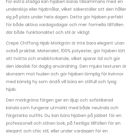
För extra stadga kan hijaben bäras tillsammans med en
underslöja eller hijabnålar, vilket säkerställer att den håller
sig på plats under hela dagen. Detta gör hijaben perfekt
för både aktiva vardagsdagar och mer formella tillfällen
där både funktionalitet och stil är viktigt.
Crepe Chiffong Hijab Mörkgrön är inte bara elegant utan
också praktisk. Materialet, 100% polyester, gör hijaben lätt
att tvätta och snabbtorkande, vilket sparar tid och gör
den idealisk för daglig användning. Den mjuka texturen är
skonsam mot huden och gör hijaben lämplig för kvinnor
med känslig hy som ändå vill bära en stilfull och lyxig
hijab.
Den mörkgröna färgen ger en djup och sofistikerad
känsla som fungerar utmärkt med både neutrala och
färgstarka outfits. Du kan bära hijaben på jobbet för en
professionell och stilren look, på festliga tillfällen för en
elegant och chic stil, eller under vardagen för en