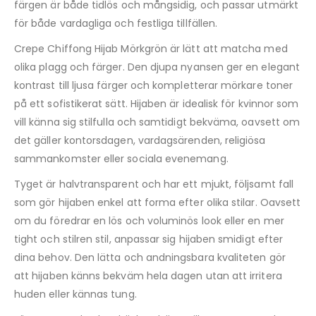
färgen är både tidlös och mångsidig, och passar utmärkt
för både vardagliga och festliga tillfällen.
Crepe Chiffong Hijab Mörkgrön är lätt att matcha med
olika plagg och färger. Den djupa nyansen ger en elegant
kontrast till ljusa färger och kompletterar mörkare toner
på ett sofistikerat sätt. Hijaben är idealisk för kvinnor som
vill känna sig stilfulla och samtidigt bekväma, oavsett om
det gäller kontorsdagen, vardagsärenden, religiösa
sammankomster eller sociala evenemang.
Tyget är halvtransparent och har ett mjukt, följsamt fall
som gör hijaben enkel att forma efter olika stilar. Oavsett
om du föredrar en lös och voluminös look eller en mer
tight och stilren stil, anpassar sig hijaben smidigt efter
dina behov. Den lätta och andningsbara kvaliteten gör
att hijaben känns bekväm hela dagen utan att irritera
huden eller kännas tung.