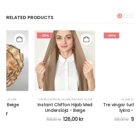
RELATED PRODUCTS
-20%
-30%
CREPE CHIFFON
,
HIJAB
,
INSTANT HIJAB
HIJAB
,
TURBAN
Instant Chiffon Hijab Med
Tre vingar turban-hijab av
Underslöja - Beige
lykra - Brun
126,00
kr
97,00
kr
158,00
kr
138,00
kr