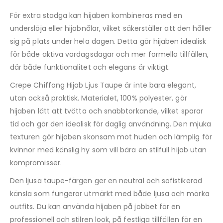
För extra stadga kan hijaben kombineras med en
underslöja eller hijabnålar, vilket säkerställer att den håller
sig på plats under hela dagen. Detta gör hijaben idealisk
för både aktiva vardagsdagar och mer formella tillfällen,
där både funktionalitet och elegans är viktigt.
Crepe Chiffong Hijab Ljus Taupe är inte bara elegant,
utan också praktisk. Materialet, 100% polyester, gör
hijaben lätt att tvätta och snabbtorkande, vilket sparar
tid och gör den idealisk för daglig användning. Den mjuka
texturen gör hijaben skonsam mot huden och lämplig för
kvinnor med känslig hy som vill bära en stilfull hijab utan
kompromisser.
Den ljusa taupe-färgen ger en neutral och sofistikerad
känsla som fungerar utmärkt med både ljusa och mörka
outfits. Du kan använda hijaben på jobbet för en
professionell och stilren look, på festliga tillfällen för en