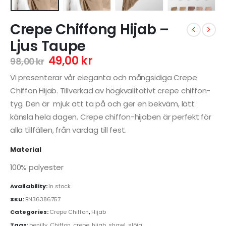
Crepe Chiffong Hijab –
Ljus Taupe
49,00
kr
98,00
kr
Vi presenterar vår eleganta och mångsidiga Crepe
Chiffon Hijab. Tillverkad av högkvalitativt crepe chiffon-
tyg. Den är mjuk att ta på och ger en bekväm, lätt
känsla hela dagen. Crepe chiffon-hijaben är perfekt för
alla tillfällen, från vardag till fest.
Material
100% polyester
Availability:
In stock
SKU:
BN36386757
Categories:
Crepe Chiffon
,
Hijab
Tags:
benilly
,
Chiffon
,
crepe
,
hijab
,
shawl
,
slöja