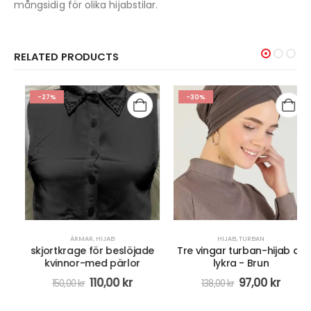
mångsidig för olika hijabstilar.
RELATED PRODUCTS
-27%
-30%
ÄRMAR
,
HIJAB
HIJAB
,
TURBAN
skjortkrage för beslöjade
Tre vingar turban-hijab av
kvinnor-med pärlor
lykra - Brun
110,00
kr
97,00
kr
150,00
kr
138,00
kr