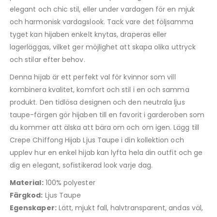
elegant och chic stil, eller under vardagen för en mjuk
och harmonisk vardagslook. Tack vare det följsamma
tyget kan hijaben enkelt knytas, draperas eller
lagerläggas, vilket ger möjlighet att skapa olika uttryck
och stilar efter behov.
Denna hijab är ett perfekt val för kvinnor som vill
kombinera kvalitet, komfort och stil i en och samma
produkt. Den tidlösa designen och den neutrala ljus
taupe-färgen gör hijaben till en favorit i garderoben som
du kommer att älska att bära om och om igen. Lägg till
Crepe Chiffong Hijab Ljus Taupe i din kollektion och
upplev hur en enkel hijab kan lyfta hela din outfit och ge
dig en elegant, sofistikerad look varje dag.
Material:
100% polyester
Färgkod:
Ljus Taupe
Egenskaper:
Lätt, mjukt fall, halvtransparent, andas väl,