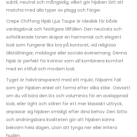
subtil, neutral och mångsidig, vilket gör hijaben lätt att
matcha med alla typer av plagg och färger.
Crepe Chiffong Hijab Ljus Taupe är idealisk för både
vardagsbruk och festligare tillfällen. Den neutrala och
sofistikerade tonen skapar en harmonisk och elegant
look som fungerar lika bra på kontoret, vid religiösa
tillställningar, middagar eller sociala evenemang. Denna
hijab är perfekt för kvinnor som vill kombinera komfort
med en stilfull och modern look.
Tyget är halvtransparent med ett mjukt, följsamt fall
som gör hijaben enkel att forma efter olika stilar. Oavsett
om du vill bära den lös och voluminös för en avslappnad
look, eller tight och stilren för ett mer klassiskt uttryck,
anpassar sig hijaben smidigt efter dina behov. Den lätta
och andningsbara kvaliteten gör att hijaben känns
bekväm hela dagen, utan att tynga ner eller irritera
huden.