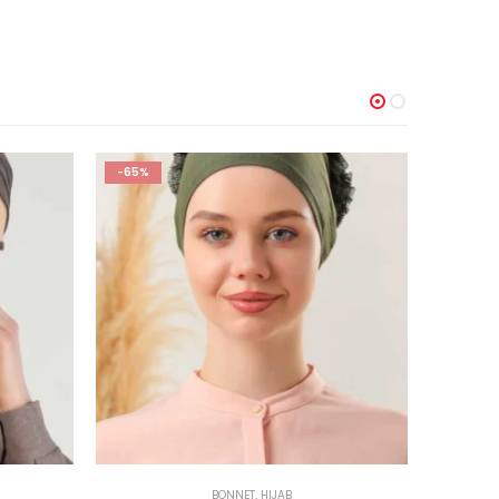
-23%
BONNET
,
HIJAB