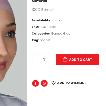
Material
100% Bomull
Availability:
In stock
SKU:
BN32194681
Categories:
Bonnet
,
Hijab
Tag:
bonnet
ADD TO CART
ADD TO WISHLIST