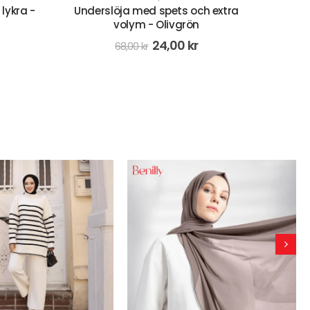
 extra
Underslöja med spets och extra
Hijab -
volym - Rosa
68,00
kr