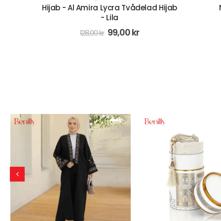
ad Hijab
Ninja underslöja - Vit
Tre vi
53,00
kr
88,00
kr