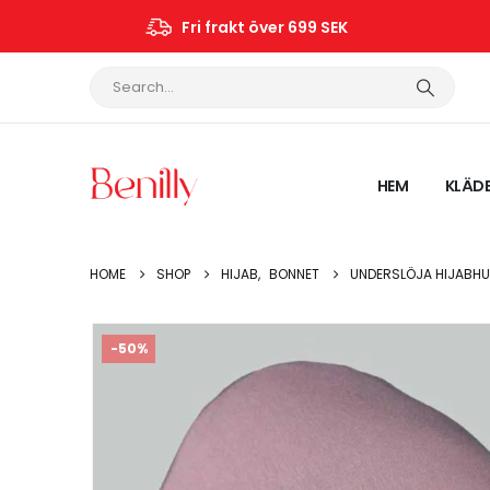
Fri frakt över 699 SEK
HEM
KLÄD
HOME
SHOP
HIJAB
,
BONNET
UNDERSLÖJA HIJABHU
-50%