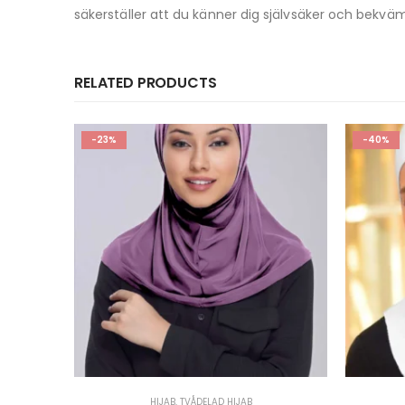
säkerställer att du känner dig självsäker och bekvä
RELATED PRODUCTS
-40%
-30%
BONNET
,
HIJAB