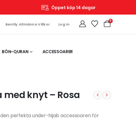
Öppet köp 14 dagar
0
Benilly Allmänna Villkor
Log In
BÖN-QURAN
ACCESSOARER
a med knyt – Rosa
– den perfekta under-hijab accessoaren för