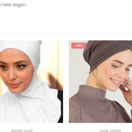
m hela dagen.
-65%
HIJAB
,
TURBAN
BONNET
,
HIJAB