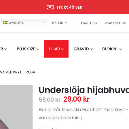
Frakt 49 SEK
Svenska
KR SEK
About Us
Contact Us
ER
PLUS SIZE
HIJAB
GRAVID
BURKINI
VA MED KNYT – ROSA
Underslöja hijabhuv
29,00
kr
58,00
kr
Här är vår klassiska Hijabhatt med knyt 
vardagsanvändning.