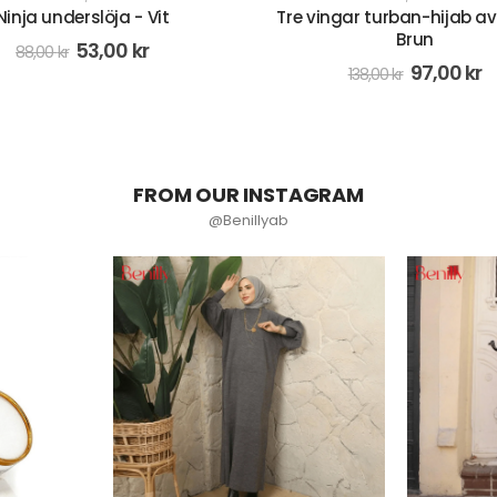
ngar turban-hijab av lykra -
Underslöja med spets och
Brun
volym - Olivgrön
97,00
kr
24,00
kr
138,00
kr
68,00
kr
FROM OUR INSTAGRAM
@Benillyab