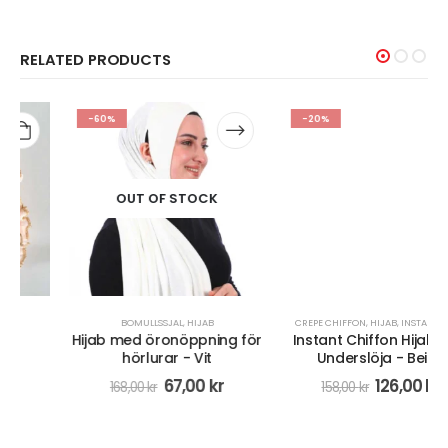
RELATED PRODUCTS
-60%
-20%
OUT OF STOCK
BOMULLSSJAL
,
HIJAB
CREPE CHIFFON
,
HIJAB
,
INSTANT HIJAB
Hijab med öronöppning för
Instant Chiffon Hijab Med
hörlurar - Vit
Underslöja - Beige
67,00
kr
126,00
kr
168,00
kr
158,00
kr