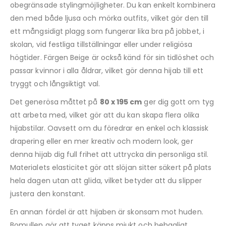
obegränsade stylingmöjligheter. Du kan enkelt kombinera
den med både ljusa och mörka outfits, vilket gör den till
ett mångsidigt plagg som fungerar lika bra på jobbet, i
skolan, vid festliga tillställningar eller under religiösa
högtider. Färgen Beige är också känd för sin tidlöshet och
passar kvinnor i alla åldrar, vilket gör denna hijab till ett
tryggt och långsiktigt val.
Det generösa måttet på
80 x 195 cm
ger dig gott om tyg
att arbeta med, vilket gör att du kan skapa flera olika
hijabstilar. Oavsett om du föredrar en enkel och klassisk
drapering eller en mer kreativ och modern look, ger
denna hijab dig full frihet att uttrycka din personliga stil.
Materialets elasticitet gör att slöjan sitter säkert på plats
hela dagen utan att glida, vilket betyder att du slipper
justera den konstant.
En annan fördel är att hijaben är skonsam mot huden.
Bomullen gör att tyget känns mjukt och behagligt,