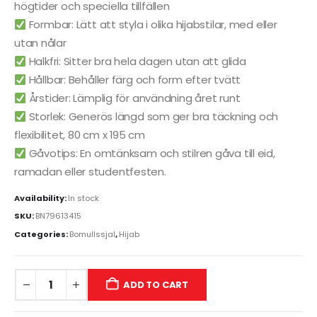
högtider och speciella tillfällen
Formbar: Lätt att styla i olika hijabstilar, med eller
utan nålar
Halkfri: Sitter bra hela dagen utan att glida
Hållbar: Behåller färg och form efter tvätt
Årstider: Lämplig för användning året runt
Storlek: Generös längd som ger bra täckning och
flexibilitet, 80 cm x 195 cm
Gåvotips: En omtänksam och stilren gåva till eid,
ramadan eller studentfesten.
Availability:
In stock
SKU:
BN79613415
Categories:
Bomullssjal
,
Hijab
ADD TO CART