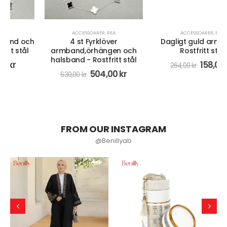
ACCESSOARER
,
REA
ACCESSOARER
,
REA
4 st Fyrklöver
Dagligt guld armband-
armband,örhängen och
Rostfritt stål
halsband - Rostfritt stål
158,00
kr
264,00
kr
504,00
kr
630,00
kr
FROM OUR INSTAGRAM
@Benillyab