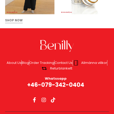
SHOP NOW
About Us
Blog
Order Tracking
Contact Us
Allmänna villkor
Returblankett
Whatssapp
+46-079-342-0404