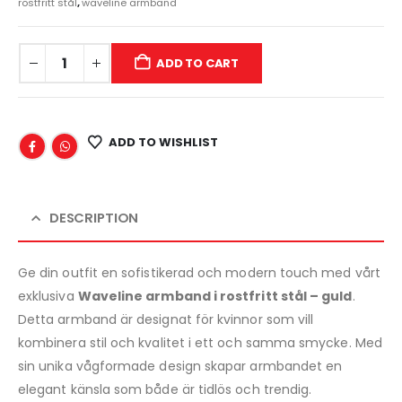
rostfritt stål
,
waveline armband
ADD TO CART
ADD TO WISHLIST
DESCRIPTION
Ge din outfit en sofistikerad och modern touch med vårt
exklusiva
Waveline armband i rostfritt stål – guld
.
Detta armband är designat för kvinnor som vill
kombinera stil och kvalitet i ett och samma smycke. Med
sin unika vågformade design skapar armbandet en
elegant känsla som både är tidlös och trendig.