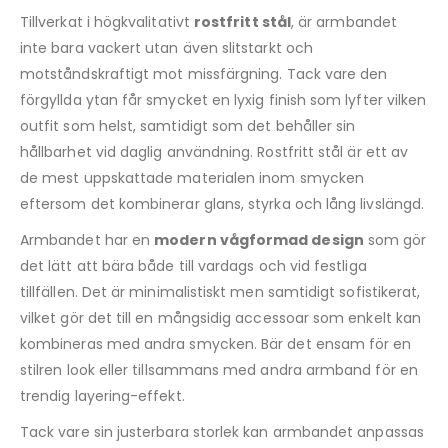
Tillverkat i högkvalitativt
rostfritt stål
, är armbandet
inte bara vackert utan även slitstarkt och
motståndskraftigt mot missfärgning. Tack vare den
förgyllda ytan får smycket en lyxig finish som lyfter vilken
outfit som helst, samtidigt som det behåller sin
hållbarhet vid daglig användning. Rostfritt stål är ett av
de mest uppskattade materialen inom smycken
eftersom det kombinerar glans, styrka och lång livslängd.
Armbandet har en
modern vågformad design
som gör
det lätt att bära både till vardags och vid festliga
tillfällen. Det är minimalistiskt men samtidigt sofistikerat,
vilket gör det till en mångsidig accessoar som enkelt kan
kombineras med andra smycken. Bär det ensam för en
stilren look eller tillsammans med andra armband för en
trendig layering-effekt.
Tack vare sin justerbara storlek kan armbandet anpassas