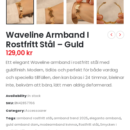
Waveline Armband I
Rostfritt Stål – Guld
129,00
kr
Ett elegant Waveline armband i rostfritt stål med
guldfinish. Modern, tidlös och perfekt för både vardag
och speciella tillfällen, den kan bäras i 24 timmar, bleknar
inte, bekväm att bära, lätt men aldrig deformerad.
Availability:
In stock
SKU:
BN42857766
Category:
Accessoarer
Tags:
armband rostfritt stål
,
armband trend 2025
,
eleganta armband
,
guld armband dam
,
modearmband kvinnor
,
Rostfritt stål
,
Smycken i