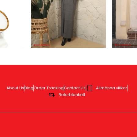
About Us
Blog
Order Tracking
Contact Us
Allmänna villkor
Returblankett