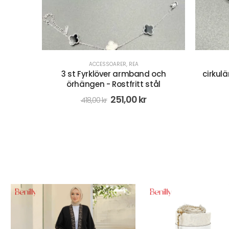
ACCESSOARER
,
REA
 och
cirkulär silver örhängen - Rostfritt
Enkelt 
ål
stål
139,00
kr
198,00
kr