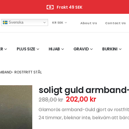
Frakt 49 SEK
Svenska
KR SEK
About Us
Contact Us
ER
PLUS SIZE
HIJAB
GRAVID
BURKINI
MBAND- ROSTFRITT STÅL
soligt guld armband- 
202,00
kr
288,00
kr
Glamorös armband-Guld gjort av rostfritt s
24 timmar, bleknar inte, bekväm att bära