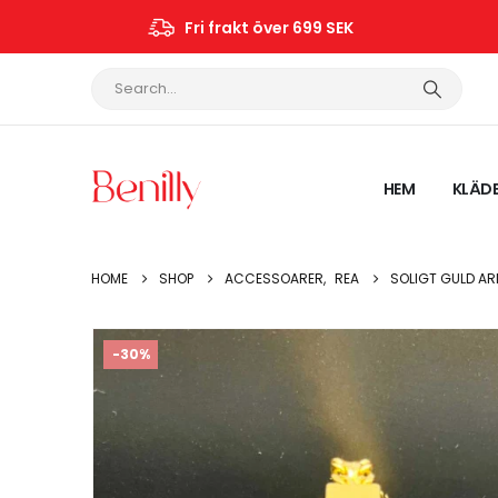
Fri frakt över 699 SEK
HEM
KLÄD
HOME
SHOP
ACCESSOARER
,
REA
SOLIGT GULD AR
-30%