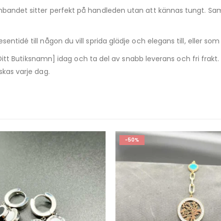
bandet sitter perfekt på handleden utan att kännas tungt. Samti
tidé till någon du vill sprida glädje och elegans till, eller som e
n [Ditt Butiksnamn] idag och ta del av snabb leverans och fri fra
skas varje dag.
-40%