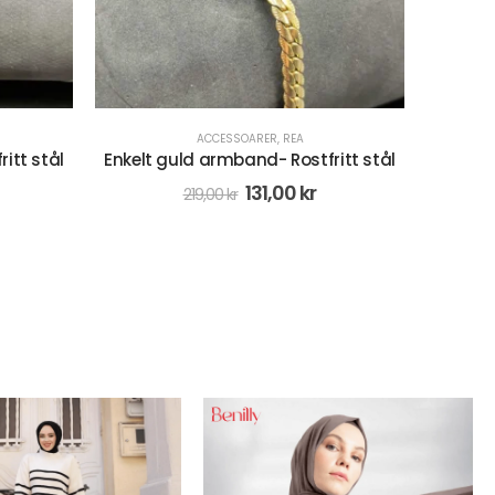
ACCESSOARER
,
REA
itt stål
Lyxig träd guld armband-Svart och
3 s
vit- Rostfritt stål
ö
238,00
kr
298,00
kr