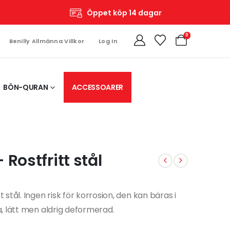
Öppet köp 14 dagar
0
Benilly Allmänna Villkor
Log In
BÖN-QURAN
ACCESSOARER
Rostfritt stål
tål. Ingen risk för korrosion, den kan bäras i
, lätt men aldrig deformerad.