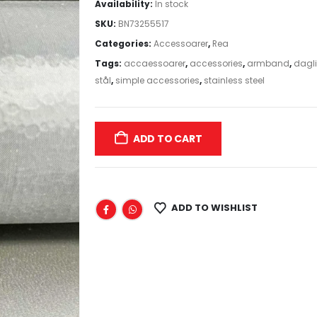
Availability:
In stock
SKU:
BN73255517
Categories:
Accessoarer
,
Rea
Tags:
accaessoarer
,
accessories
,
armband
,
dagli
stål
,
simple accessories
,
stainless steel
ADD TO CART
ADD TO WISHLIST