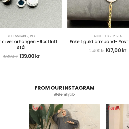
ACCESSOARER
,
REA
ACCESSOARER
,
REA
guld armband- Rostfritt stål
Enkelt guld armband- Rostfr
107,00
kr
131,00
kr
214,00
kr
219,00
kr
FROM OUR INSTAGRAM
@Benillyab