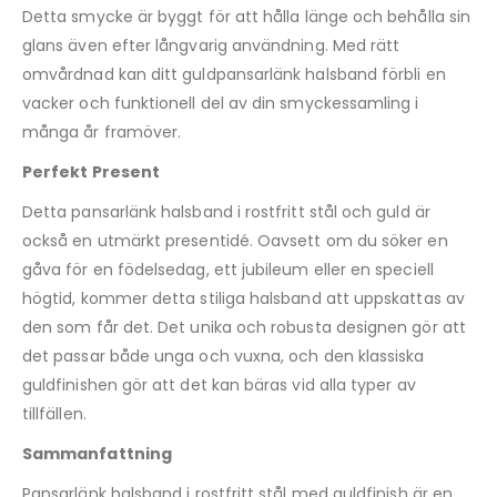
Detta smycke är byggt för att hålla länge och behålla sin
glans även efter långvarig användning. Med rätt
omvårdnad kan ditt guldpansarlänk halsband förbli en
vacker och funktionell del av din smyckessamling i
många år framöver.
Perfekt Present
Detta pansarlänk halsband i rostfritt stål och guld är
också en utmärkt presentidé. Oavsett om du söker en
gåva för en födelsedag, ett jubileum eller en speciell
högtid, kommer detta stiliga halsband att uppskattas av
den som får det. Det unika och robusta designen gör att
det passar både unga och vuxna, och den klassiska
guldfinishen gör att det kan bäras vid alla typer av
tillfällen.
Sammanfattning
Pansarlänk halsband i rostfritt stål med guldfinish är en