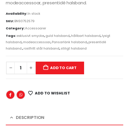
modeaccessoar, presentidé halsband.
Availability:
In stock
SKU:
BN93752579
Category:
Accessoarer
Tags:
exklusivt smycke
,
guld halsband
,
hållbart halsband
,
lyxigt
halsband
,
modeaccessoar
,
Pansarlänk halsband
,
presentidé
halsband.
,
rostfritt stål halsband
,
stiligt halsband
ADD TO CART
ADD TO WISHLIST
DESCRIPTION