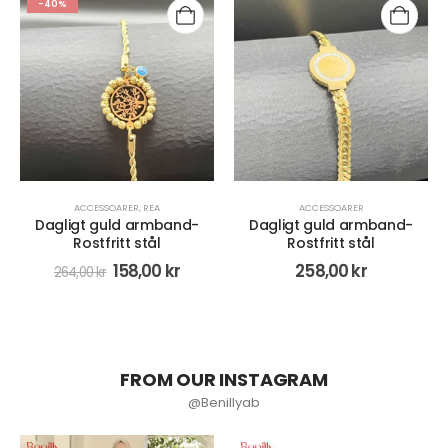
-40%
ACCESSOARER
,
REA
ACCESSOARER
Dagligt guld armband-
Dagligt guld armband-
Rostfritt stål
Rostfritt stål
158,00
kr
258,00
kr
264,00
kr
FROM OUR INSTAGRAM
@Benillyab