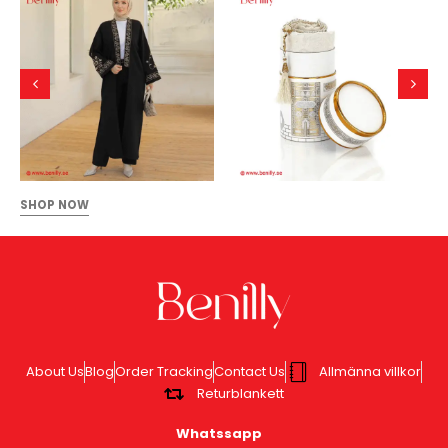
SHOP NOW
About Us
Blog
Order Tracking
Contact Us
Allmänna villkor
Returblankett
Whatssapp