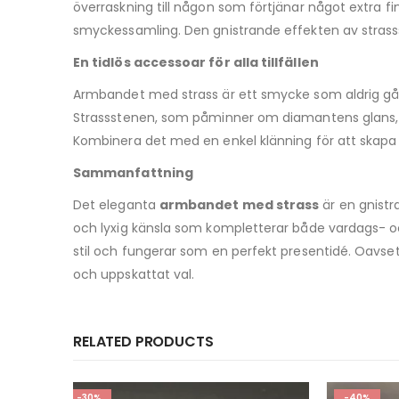
överraskning till någon som förtjänar något extra 
smyckessamling. Den gnistrande effekten av strassst
En tidlös accessoar för alla tillfällen
Armbandet med strass är ett smycke som aldrig går 
Strassstenen, som påminner om diamantens glans, ger
Kombinera det med en enkel klänning för att skapa en
Sammanfattning
Det eleganta
armbandet med strass
är en gnistra
och lyxig känsla som kompletterar både vardags- 
stil och fungerar som en perfekt presentidé. Oavsett
och uppskattat val.
RELATED PRODUCTS
-40%
-30%