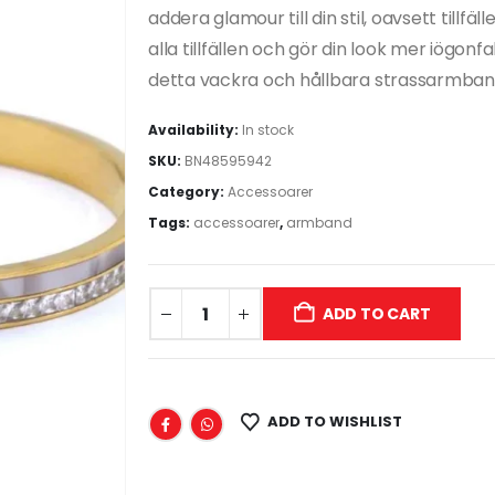
addera glamour till din stil, oavsett tillfä
alla tillfällen och gör din look mer iög
detta vackra och hållbara strassarmban
Availability:
In stock
SKU:
BN48595942
Category:
Accessoarer
Tags:
accessoarer
,
armband
ADD TO CART
ADD TO WISHLIST