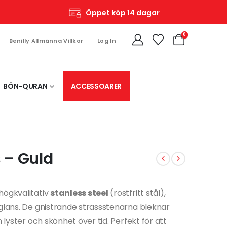
Öppet köp 14 dagar
0
Benilly Allmänna Villkor
Log In
BÖN-QURAN
ACCESSOARER
 – Guld
högkvalitativ
stanless steel
(rostfritt stål),
 glans. De gnistrande strassstenarna bleknar
n lyster och skönhet över tid. Perfekt för att