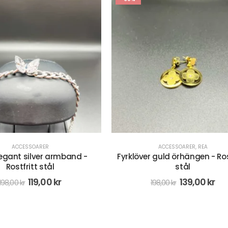
ACCESSOARER
,
REA
ACCESSOARER
er guld örhängen - Rostfritt
Livets Träd Armband - Rostf
stål
209,00
kr
298,00
kr
139,00
kr
198,00
kr