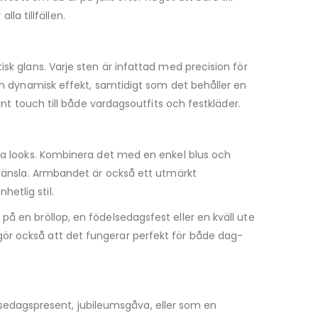
lla tillfällen.
sk glans. Varje sten är infattad med precision för
och dynamisk effekt, samtidigt som det behåller en
ant touch till både vardagsoutfits och festkläder.
riga looks. Kombinera det med en enkel blus och
s känsla. Armbandet är också ett utmärkt
etlig stil.
å en bröllop, en födelsedagsfest eller en kväll ute
gör också att det fungerar perfekt för både dag-
sedagspresent, jubileumsgåva, eller som en