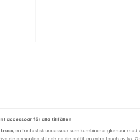
 accessoar för alla tillfällen
trass
, en fantastisk accessoar som kombinerar glamour med 
va din personliga stil och ge din outfit en extra touch av lyx. Oa