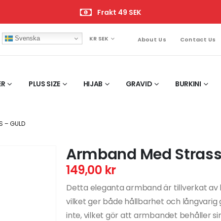
Frakt 49 SEK
Svenska
KR SEK
About Us
Contact Us
ER
PLUS SIZE
HIJAB
GRAVID
BURKINI
S – GULD
Armband Med Strass
149,00
kr
Detta eleganta armband är tillverkat av 
vilket ger både hållbarhet och långvarig
inte, vilket gör att armbandet behåller si