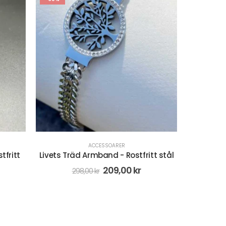
OUT OF STOCK
ACCESSOARER
,
REA
ritt stål
vacker guld armband- Rostfritt stål
C
122,00
kr
244,00
kr