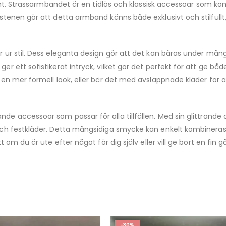
fint. Strassarmbandet är en tidlös och klassisk accessoar som 
enen gör att detta armband känns både exklusivt och stilfullt, v
ur stil. Dess eleganta design gör att det kan bäras under mång
 ett sofistikerat intryck, vilket gör det perfekt för att ge båd
 mer formell look, eller bär det med avslappnade kläder för att g
nde accessoar som passar för alla tillfällen. Med sin glittrande 
och festkläder. Detta mångsidiga smycke kan enkelt kombiner
 om du är ute efter något för dig själv eller vill ge bort en fin
-30%