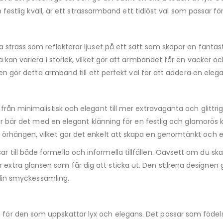
festlig kväll, är ett strassarmband ett tidlöst val som passar för a
strass som reflekterar ljuset på ett sätt som skapar en fantasti
a kan variera i storlek, vilket gör att armbandet får en vacker 
ten gör detta armband till ett perfekt val för att addera en eleg
 – från minimalistisk och elegant till mer extravaganta och glitt
ller bär det med en elegant klänning för en festlig och glamorö
rhängen, vilket gör det enkelt att skapa en genomtänkt och enh
ill både formella och informella tillfällen. Oavsett om du ska p
tra glansen som får dig att sticka ut. Den stilrena designen 
v din smyckessamling.
 för den som uppskattar lyx och elegans. Det passar som födel