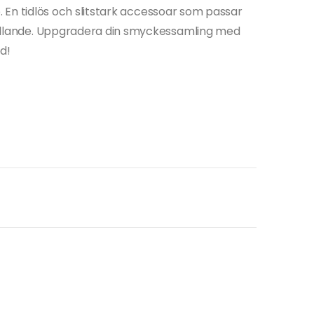
lle. En tidlös och slitstark accessoar som passar
onfallande. Uppgradera din smyckessamling med
d!