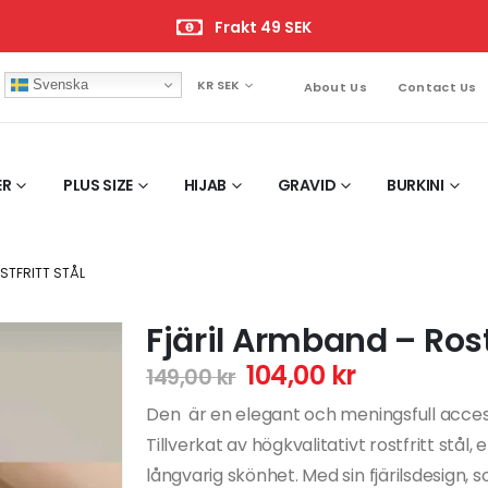
Frakt 49 SEK
Svenska
KR SEK
About Us
Contact Us
ER
PLUS SIZE
HIJAB
GRAVID
BURKINI
STFRITT STÅL
Fjäril Armband – Rostf
104,00
kr
149,00
kr
Den är en elegant och meningsfull acces
Tillverkat av högkvalitativt rostfritt st
långvarig skönhet. Med sin fjärilsdesign, 