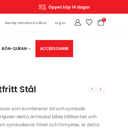
Öppet köp 14 dagar
0
Benilly Allmänna Villkor
Log In
BÖN-QURAN
ACCESSOARER
ritt Stål
soar som kombinerar stil och symbolik.
ål, erbjuder detta armband både hållbarhet och
som symboliserar frihet och förnyelse, är detta