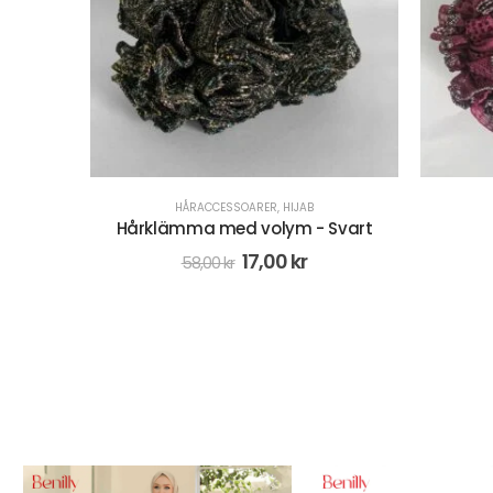
HÅRACCESSOARER
,
HIJAB
Svart
Hårsnodd - Lila
Rostfri
Armba
29,00
kr
58,00
kr