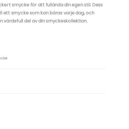
ert smycke för att fullända din egen stil. Dess
ll ett smycke som kan bäras varje dag, och
en värdefull del av din smyckeskollektion.
mycke