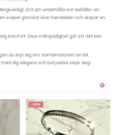
lergivänligt, lätt att underhålla och behåller sin
esignen sveper graciöst över handleden och skapar en
arig komfort. Dess mångsidighet gör att det kan
ågon du bryr dig om. Kombinationen av stil,
r med dig elegans och betydelse varje dag!
-30%
-71%