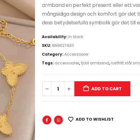
armband en perfekt present eller ett vack
mångsidiga design och komfort gör det ti
dess betydelsefulla symbolik gör det till 
Availability:
In stock
SKU:
BN96274311
Category:
Accessoarer
Tags:
accessoarer
,
fjäril armband
,
rostfritt stål s
ADD TO CART
ADD TO WISHLIST