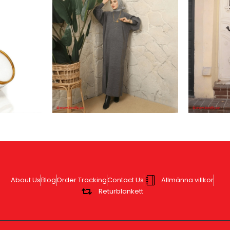
About Us
Blog
Order Tracking
Contact Us
Allmänna villkor
Returblankett