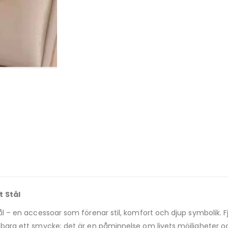
t Stål
tål – en accessoar som förenar stil, komfort och djup symbolik. Fj
än bara ett smycke; det är en påminnelse om livets möjligheter o