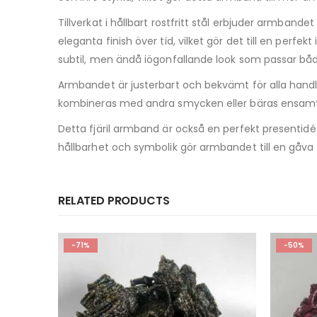
Tillverkat i hållbart rostfritt stål erbjuder armbande
eleganta finish över tid, vilket gör det till en perf
subtil, men ändå iögonfallande look som passar bå
Armbandet är justerbart och bekvämt för alla handl
kombineras med andra smycken eller bäras ensamt fö
Detta fjäril armband är också en perfekt presentidé 
hållbarhet och symbolik gör armbandet till en gåva
RELATED PRODUCTS
-50%
-35%