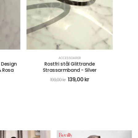
ACCESSOARER
,
REA
de
Runt Ring I rostfritt stål- Silver
Hårk
er
139,00
kr
198,00
kr