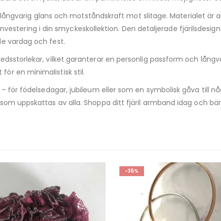
t långvarig glans och motståndskraft mot slitage. Materialet är al
ekt investering i din smyckeskollektion. Den detaljerade fjärilsd
de vardag och fest.
edsstorlekar, vilket garanterar en personlig passform och långv
r en minimalistisk stil.
– för födelsedagar, jubileum eller som en symbolisk gåva till n
 som uppskattas av alla. Shoppa ditt fjäril armband idag och bä
-30%