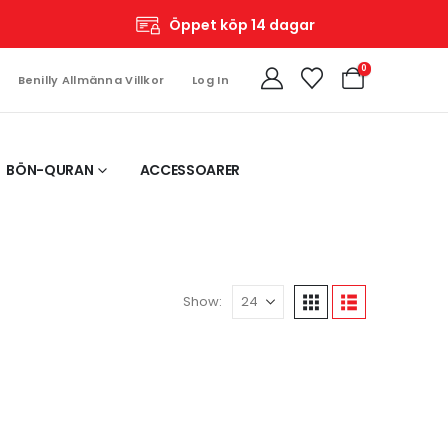
Öppet köp 14 dagar
0
Benilly Allmänna Villkor
Log In
BÖN-QURAN
ACCESSOARER
Show: