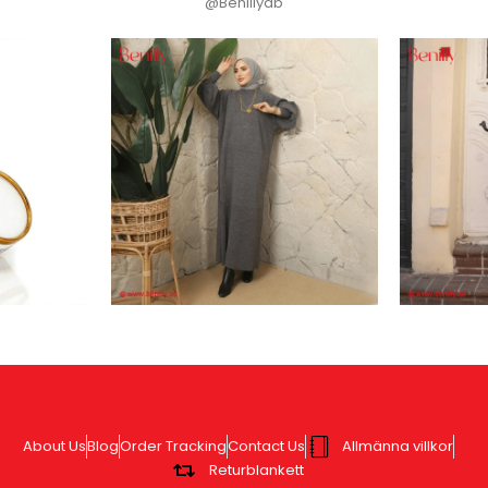
@Benillyab
About Us
Blog
Order Tracking
Contact Us
Allmänna villkor
Returblankett