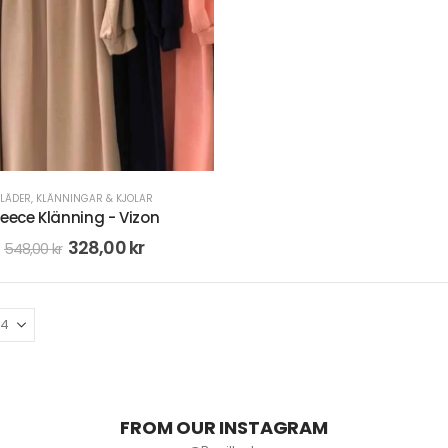
KLÄDER
,
KLÄNNINGAR & KJOLAR
leece Klänning - Vizon
328,00
kr
548,00
kr
FROM OUR INSTAGRAM