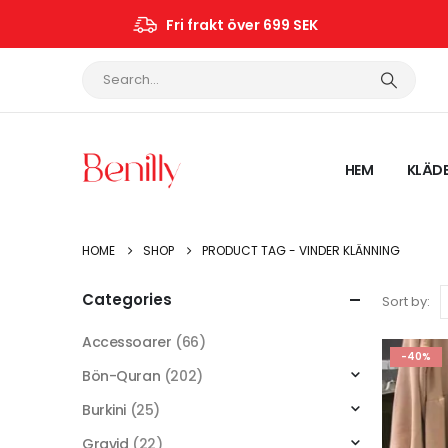
Fri frakt över 699 SEK
HEM
KLÄD
HOME
SHOP
PRODUCT TAG -
VINDER KLÄNNING
Categories
Sort by:
Accessoarer
(66)
-40%
Bön-Quran
(202)
Burkini
(25)
Gravid
(22)