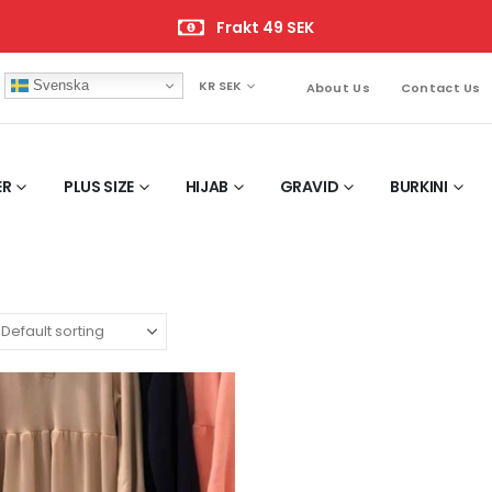
Frakt 49 SEK
Svenska
KR SEK
About Us
Contact Us
ER
PLUS SIZE
HIJAB
GRAVID
BURKINI