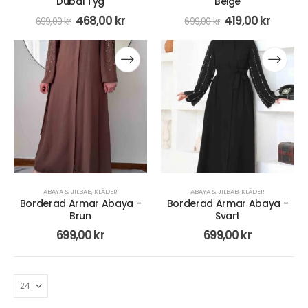
Dubai Tyg
Beige
468,00
kr
419,00
kr
699,00
kr
699,00
kr
ABAYA & JILBAB
,
KLÄDER
ABAYA & JILBAB
,
KLÄDER
Borderad Ärmar Abaya -
Borderad Ärmar Abaya -
Brun
Svart
699,00
kr
699,00
kr