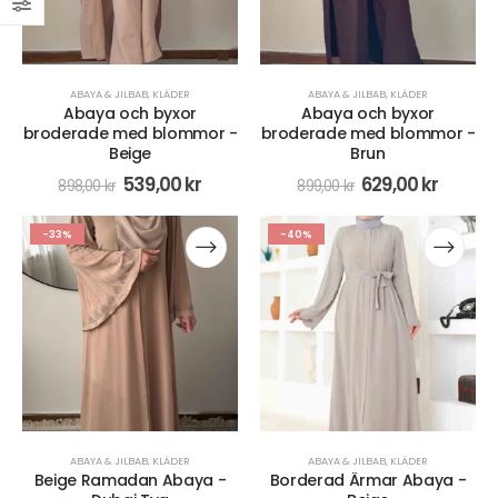
ABAYA & JILBAB
,
KLÄDER
ABAYA & JILBAB
,
KLÄDER
Abaya och byxor
Abaya och byxor
broderade med blommor -
broderade med blommor -
Beige
Brun
539,00
kr
629,00
kr
898,00
kr
899,00
kr
-33%
-40%
ABAYA & JILBAB
,
KLÄDER
ABAYA & JILBAB
,
KLÄDER
Beige Ramadan Abaya -
Borderad Ärmar Abaya -