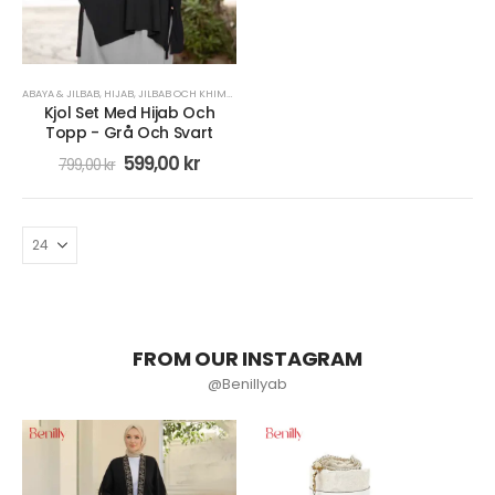
ABAYA & JILBAB
,
HIJAB
,
JILBAB OCH KHIMAR
,
KLÄDER
,
KLÄNNINGAR & KJOLAR
,
SPORT
Kjol Set Med Hijab Och
Topp - Grå Och Svart
599,00
kr
799,00
kr
FROM OUR INSTAGRAM
@Benillyab