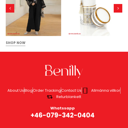
SHOP NOW
About Us
Blog
Order Tracking
Contact Us
Allmänna villkor
Returblankett
Whatssapp
+46-079-342-0404