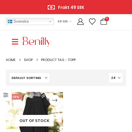
Frakt 49 SEK
0
Svenska
KR SEK
HOME
SHOP
PRODUCT TAG -
TOPP
-25%
OUT OF STOCK